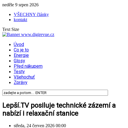
neděle 9 srpen 2026
VŠECHNY články
kontakt
Text Size
Úvod
Co je to
Energie
Glosy
Před nákupem
Testy
Všehochuť
Zprávy
Lepší.TV posiluje technické zázemí a
nabízí i relaxační stanice
středa, 24 červen 2026 00:00