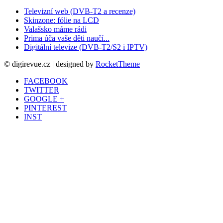
Televizní web (DVB-T2 a recenze)
Skinzone: fólie na LCD
Valašsko máme rádi
Prima úča vaše děti naučí...
Digitální televize (DVB-T2/S2 i IPTV)
© digirevue.cz | designed by
RocketTheme
FACEBOOK
TWITTER
GOOGLE +
PINTEREST
INST