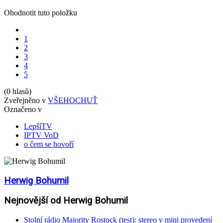
Ohodnotit tuto položku
1
2
3
4
5
(0 hlasů)
Zveřejněno v
VŠEHOCHUŤ
Označeno v
LepšíTV
IPTV VoD
o čem se hovoří
Herwig Bohumil
Nejnovější od Herwig Bohumil
Stolní rádio Majority Rostock (test): stereo v mini provedení