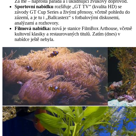
Za mě – naprostá paráda a i uklidňující zvukový doprovod.
Sportovní nabídku
rozšiřuje „GT TV“ (kvalita HD) se
závody GT Cup Series a živými přenosy, včetně pohledu do
zázemí, a je tu i „Ballcasterz“ s fotbalovými diskusemi,
analýzami a rozhovory.
Filmová nabídka:
nová je stanice FilmBox Arthouse, včetně
kultovní klasiky a restaurovaných titulů. Zatím (dnes) v
nabídce ještě nebyla.