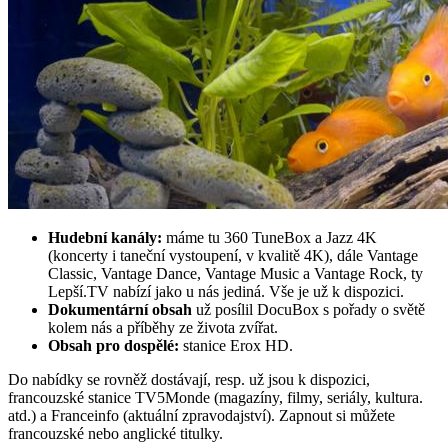
Hudební kanály:
máme tu 360 TuneBox a Jazz 4K
(koncerty i taneční vystoupení, v kvalitě 4K), dále Vantage
Classic, Vantage Dance, Vantage Music a Vantage Rock, ty
Lepší.TV nabízí jako u nás jediná. Vše je už k dispozici.
Dokumentární obsah
už posílil DocuBox s pořady o světě
kolem nás a příběhy ze života zvířat.
Obsah pro dospělé:
stanice Erox HD.
Do nabídky se rovněž dostávají, resp. už jsou k dispozici,
francouzské stanice TV5Monde (magazíny, filmy, seriály, kultura.
atd.) a Franceinfo (aktuální zpravodajství). Zapnout si můžete
francouzské nebo anglické titulky.