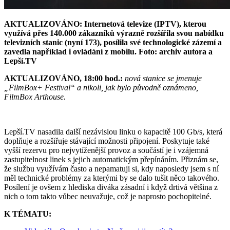
AKTUALIZOVÁNO:
Internetová televize (IPTV), kterou
využívá přes 140.000 zákazníků výrazně rozšířila svou nabídku
televizních stanic (nyní 173), posílila své technologické zázemí a
zavedla například i ovládání z mobilu. Foto: archiv autora a
Lepší.TV
AKTUALIZOVÁNO, 18:00 hod.:
nová stanice se jmenuje
„FilmBox+ Festival“ a nikoli, jak bylo původně oznámeno,
FilmBox Arthouse.
Lepší.TV nasadila další nezávislou linku o kapacitě 100 Gb/s, která
doplňuje a rozšiřuje stávající možnosti připojení. Poskytuje také
vyšší rezervu pro nejvytíženější provoz a součástí je i vzájemná
zastupitelnost linek s jejich automatickým přepínáním. Přiznám se,
že službu využívám často a nepamatuji si, kdy naposledy jsem s ní
měl technické problémy za kterými by se dalo tušit něco takového.
Posílení je ovšem z hlediska diváka zásadní i když drtivá většina z
nich o tom takto vůbec neuvažuje, což je naprosto pochopitelné.
K TÉMATU: