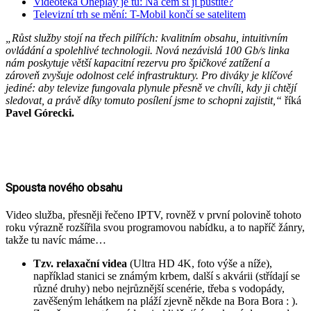
Videotéka Oneplay je tu: Na čem si ji pustíte?
Televizní trh se mění: T-Mobil končí se satelitem
„Růst služby stojí na třech pilířích: kvalitním obsahu, intuitivním
ovládání a spolehlivé technologii. Nová nezávislá 100 Gb/s linka
nám poskytuje větší kapacitní rezervu pro špičkové zatížení a
zároveň zvyšuje odolnost celé infrastruktury. Pro diváky je klíčové
jediné: aby televize fungovala plynule přesně ve chvíli, kdy ji chtějí
sledovat, a právě díky tomuto posílení jsme to schopni zajistit,“
říká
Pavel Górecki.
Spousta nového obsahu
Video služba, přesněji řečeno IPTV, rovněž v první polovině tohoto
roku výrazně rozšířila svou programovou nabídku, a to napříč žánry,
takže tu navíc máme…
Tzv. relaxační videa
(Ultra HD 4K, foto výše a níže),
například stanici se známým krbem, další s akvárii (střídají se
různé druhy) nebo nejrůznější scenérie, třeba s vodopády,
zavěšeným lehátkem na pláží zjevně někde na Bora Bora : ).