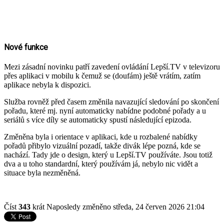
Nové funkce
Mezi zásadní novinku patří zavedení ovládání Lepší.TV v televizoru
přes aplikaci v mobilu k čemuž se (doufám) ještě vrátím, zatím
aplikace nebyla k dispozici.
Služba rovněž před časem změnila navazující sledování po skončení
pořadu, které mj. nyní automaticky nabídne podobné pořady a u
seriálů s více díly se automaticky spustí následující epizoda.
Změněna byla i orientace v aplikaci, kde u rozbalené nabídky
pořadů přibylo vizuální pozadí, takže divák lépe pozná, kde se
nachází. Tady jde o design, který u Lepší.TV používáte. Jsou totiž
dva a u toho standardní, který používám já, nebylo nic vidět a
situace byla nezměněná.
Číst
343
krát
Naposledy změněno středa, 24 červen 2026 21:04