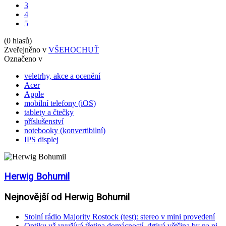
3
4
5
(0 hlasů)
Zveřejněno v
VŠEHOCHUŤ
Označeno v
veletrhy, akce a ocenění
Acer
Apple
mobilní telefony (iOS)
tablety a čtečky
příslušenství
notebooky (konvertibilní)
IPS displej
Herwig Bohumil
Nejnovější od Herwig Bohumil
Stolní rádio Majority Rostock (test): stereo v mini provedení
Optiku už využívá třetina domácností, drtivá většina by na ni