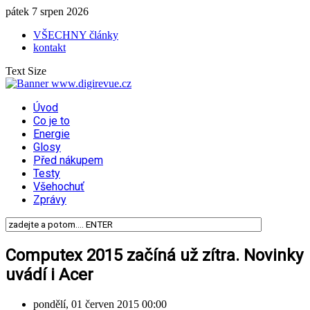
pátek 7 srpen 2026
VŠECHNY články
kontakt
Text Size
Úvod
Co je to
Energie
Glosy
Před nákupem
Testy
Všehochuť
Zprávy
Computex 2015 začíná už zítra. Novinky
uvádí i Acer
pondělí, 01 červen 2015 00:00