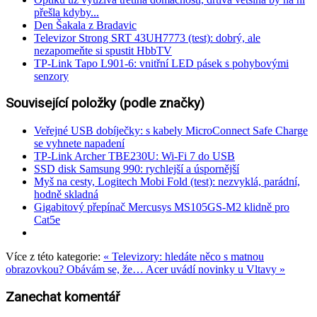
přešla kdyby...
Den Šakala z Bradavic
Televizor Strong SRT 43UH7773 (test): dobrý, ale
nezapomeňte si spustit HbbTV
TP-Link Tapo L901-6: vnitřní LED pásek s pohybovými
senzory
Související položky (podle značky)
Veřejné USB dobíječky: s kabely MicroConnect Safe Charge
se vyhnete napadení
TP-Link Archer TBE230U: Wi-Fi 7 do USB
SSD disk Samsung 990: rychlejší a úspornější
Myš na cesty, Logitech Mobi Fold (test): nezvyklá, parádní,
hodně skladná
Gigabitový přepínač Mercusys MS105GS-M2 klidně pro
Cat5e
Více z této kategorie:
« Televizory: hledáte něco s matnou
obrazovkou? Obávám se, že…
Acer uvádí novinky u Vltavy »
Zanechat komentář