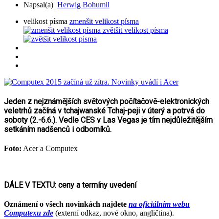
Napsal(a)
Herwig Bohumil
velikost písma
zmenšit velikost písma
zvětšit velikost písma
Jeden z nejznámějších světových počítačově-elektronických
veletrhů začíná v tchajwanské Tchaj-peji v úterý a potrvá do
soboty (2.-6.6.). Vedle CES v Las Vegas je tím nejdůležitějším
setkáním nadšenců i odborníků.
Foto:
Acer a Computex
DÁLE V TEXTU: ceny a termíny uvedení
Oznámení o všech novinkách najdete
na oficiálním webu
Computexu zde
(externí odkaz, nové okno, angličtina).