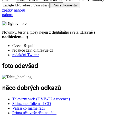
zpátky nahoru
nahoru
Novinky, testy a glosy nejen z digitálního světa.
Hlavně s
nadhledem... :)
Czech Republic
redakce zav. digirevue.cz
redakční Twitter
foto odevšad
něco dobrých odkazů
Televizní web (DVB-T2 a recenze)
Skinzone: fólie na LCD
Valašsko máme rádi
Prima úča vaše děti naučí...