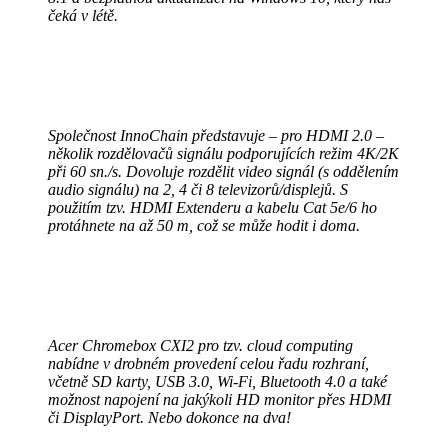
čeká v létě.
Společnost InnoChain představuje – pro HDMI 2.0 –
několik rozdělovačů signálu podporujících režim 4K/2K
při 60 sn./s. Dovoluje rozdělit video signál (s oddělením
audio signálu) na 2, 4 či 8 televizorů/displejů. S
použitím tzv. HDMI Extenderu a kabelu Cat 5e/6 ho
protáhnete na až 50 m, což se může hodit i doma.
Acer Chromebox CXI2 pro tzv. cloud computing
nabídne v drobném provedení celou řadu rozhraní,
včetně SD karty, USB 3.0, Wi-Fi, Bluetooth 4.0 a také
možnost napojení na jakýkoli HD monitor přes HDMI
či DisplayPort. Nebo dokonce na dva!