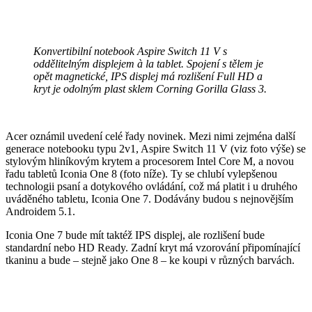
Konvertibilní notebook Aspire Switch 11 V s
oddělitelným displejem à la tablet. Spojení s tělem je
opět magnetické, IPS displej má rozlišení Full HD a
kryt je odolným plast sklem Corning Gorilla Glass 3.
Acer oznámil uvedení celé řady novinek. Mezi nimi zejména další
generace notebooku typu 2v1, Aspire Switch 11 V (viz foto výše) se
stylovým hliníkovým krytem a procesorem Intel Core M, a novou
řadu tabletů Iconia One 8 (foto níže). Ty se chlubí vylepšenou
technologii psaní a dotykového ovládání, což má platit i u druhého
uváděného tabletu, Iconia One 7. Dodávány budou s nejnovějším
Androidem 5.1.
Iconia One 7 bude mít taktéž IPS displej, ale rozlišení bude
standardní nebo HD Ready. Zadní kryt má vzorování připomínající
tkaninu a bude – stejně jako One 8 – ke koupi v různých barvách.