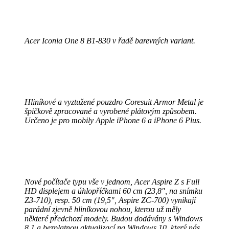
Acer Iconia One 8 B1-830 v řadě barevných variant.
Hliníkové a vyztužené pouzdro Coresuit Armor Metal je
špičkově zpracované a vyrobené plátovým způsobem.
Určeno je pro mobily Apple iPhone 6 a iPhone 6 Plus.
Nové počítače typu vše v jednom, Acer Aspire Z s Full
HD displejem a úhlopříčkami 60 cm (23,8", na snímku
Z3-710), resp. 50 cm (19,5", Aspire ZC-700) vynikají
parádní zjevně hliníkovou nohou, kterou už měly
některé předchozí modely. Budou dodávány s Windows
8.1 a bezplatnou aktualizací na Windows 10, který nás