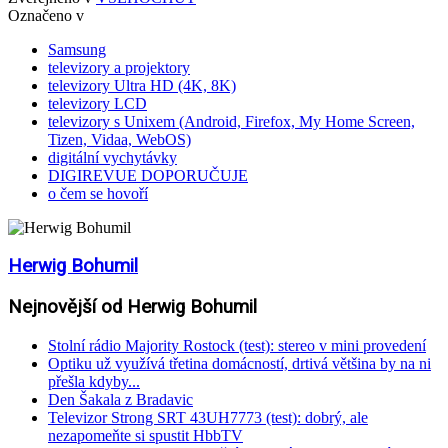
Označeno v
Samsung
televizory a projektory
televizory Ultra HD (4K, 8K)
televizory LCD
televizory s Unixem (Android, Firefox, My Home Screen,
Tizen, Vidaa, WebOS)
digitální vychytávky
DIGIREVUE DOPORUČUJE
o čem se hovoří
Herwig Bohumil
Nejnovější od Herwig Bohumil
Stolní rádio Majority Rostock (test): stereo v mini provedení
Optiku už využívá třetina domácností, drtivá většina by na ni
přešla kdyby...
Den Šakala z Bradavic
Televizor Strong SRT 43UH7773 (test): dobrý, ale
nezapomeňte si spustit HbbTV