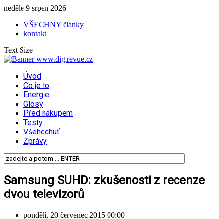
neděle 9 srpen 2026
VŠECHNY články
kontakt
Text Size
Úvod
Co je to
Energie
Glosy
Před nákupem
Testy
Všehochuť
Zprávy
Samsung SUHD: zkušenosti z recenze
dvou televizorů
pondělí, 20 červenec 2015 00:00