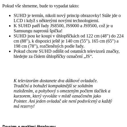
Pokud vše shrneme, bude to vypadat takto:
SUHD je termín, nikoli nový princip obrazovky! Stále jde o
LCD i když s některými novými technologiemi.
K SUHD patří řady JS8500, JS9000 a JS9500, což je u
Samsungu naprostá špička!
SUHD jsou ke koupi v úhlopříčkách od 122 cm (48") do 224
cm (88"), k dispozici ještě je 140 cm (55"), 165 cm (65") a
198 cm (78"), rozčleněných podle řady.
Pokud chcete SUHD odlišit od ostatních televizorů značky,
hledejte za číslem úhlopříčky označení „JS“.
K televizorům dostanete dva dálkové ovladače.
Tradiční a bohužel kompaktnější se solidním
rozložením, a pohybový s omezeným počtem tlačítek a
kurzorem, který vyvoláte v místě označeném jako
Pointer. Ani jeden ovladač ale není podsvícený a každý
má rezervy!