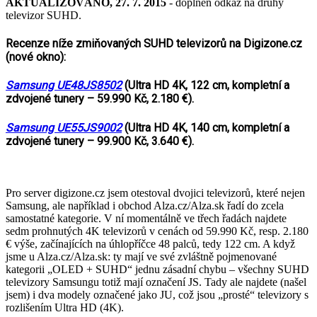
AKTUALIZOVÁNO, 27. 7. 2015
- doplněn odkaz na druhý
televizor SUHD.
Recenze níže zmiňovaných SUHD televizorů na Digizone.cz
(nové okno):
Samsung UE48JS8502
(Ultra HD 4K, 122 cm, kompletní a
zdvojené tunery – 59.990 Kč, 2.180 €).
Samsung UE55JS9002
(Ultra HD 4K, 140 cm, kompletní a
zdvojené tunery – 99.900 Kč, 3.640 €).
Pro server digizone.cz jsem otestoval dvojici televizorů, které nejen
Samsung, ale například i obchod Alza.cz/Alza.sk řadí do zcela
samostatné kategorie. V ní momentálně ve třech řadách najdete
sedm prohnutých 4K televizorů v cenách od 59.990 Kč, resp. 2.180
€ výše, začínajících na úhlopříčce 48 palců, tedy 122 cm. A když
jsme u Alza.cz/Alza.sk: ty mají ve své zvláštně pojmenované
kategorii „OLED + SUHD“ jednu zásadní chybu – všechny SUHD
televizory Samsungu totiž mají označení JS. Tady ale najdete (našel
jsem) i dva modely označené jako JU, což jsou „prosté“ televizory s
rozlišením Ultra HD (4K).