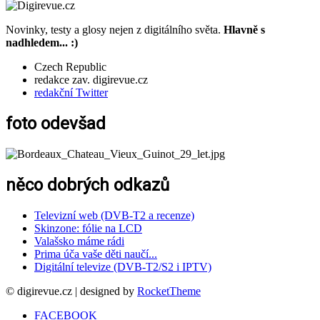
Novinky, testy a glosy nejen z digitálního světa.
Hlavně s
nadhledem... :)
Czech Republic
redakce zav. digirevue.cz
redakční Twitter
foto odevšad
něco dobrých odkazů
Televizní web (DVB-T2 a recenze)
Skinzone: fólie na LCD
Valašsko máme rádi
Prima úča vaše děti naučí...
Digitální televize (DVB-T2/S2 i IPTV)
© digirevue.cz | designed by
RocketTheme
FACEBOOK