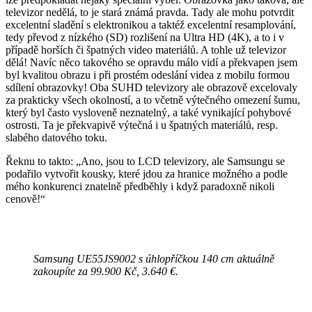
televizor nedělá, to je stará známá pravda. Tady ale mohu potvrdit
excelentní sladění s elektronikou a taktéž excelentní resamplování,
tedy převod z nízkého (SD) rozlišení na Ultra HD (4K), a to i v
případě horších či špatných video materiálů. A tohle už televizor
dělá! Navíc něco takového se opravdu málo vidí a překvapen jsem
byl kvalitou obrazu i při prostém odeslání videa z mobilu formou
sdílení obrazovky! Oba SUHD televizory ale obrazově excelovaly
za prakticky všech okolností, a to včetně výtečného omezení šumu,
který byl často vysloveně neznatelný, a také vynikající pohybové
ostrosti. Ta je překvapivě výtečná i u špatných materiálů, resp.
slabého datového toku.
Řeknu to takto: „Ano, jsou to LCD televizory, ale Samsungu se
podařilo vytvořit kousky, které jdou za hranice možného a podle
mého konkurenci znatelně předběhly i když paradoxně nikoli
cenově!“
Samsung UE55JS9002 s úhlopříčkou 140 cm aktuálně
zakoupíte za 99.900 Kč, 3.640 €.