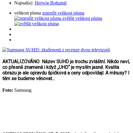
Napsal(a)
Herwig Bohumil
velikost písma
zmenšit velikost písma
zvětšit velikost písma
AKTUALIZOVÁNO Název SUHD je trochu zvláštní. Nikdo neví,
co přesně znamená i když „UHD“ je myslím jasné. Kvalita
obrazu je ale opravdu špičková a ceny odpovídají. A mínusy? I
těm se budeme věnovat…
Foto:
Samsung