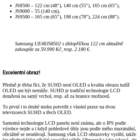
JS8500 – 122 cm (48"), 140 cm (55"), 165 cm (65"),
JS9000 – 55 (140 cm),
JS9500 – 165 cm (65"), 198 cm (78"), 224 cm (88").
Samsung UE48JS8502 s úhlopříčkou 122 cm aktuálně
zakoupíte za 59.990 Kč, resp. 2.180 €.
Excelentní obraz!
Předně je třeba říci, že SUHD není OLED a kvalita obrazu tudíž
OLED ani být nemůže. SUHD je tradiční technologie LCD
dotažená na samý vrchol, resp. až za hranice možností.
To první i to druhé mohu potvrdit z vlastní praxe na dvou
televizorech SUHD a třech OLED.
Samotná technologie LCD panelu není známa, ale o IPS podle
výrobce nejde a i když pohledové úhly jsou podle mého maximální,
oficiálně se neudávají. Samsung však LCD obrazovky vyrábí, takže
lze předpokládat nějaký speciální výběr. Obrazovka jako taková, ale