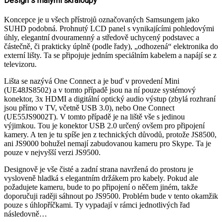
Design s malými škraloupy
Koncepce je u všech přístrojů označovaných Samsungem jako
SUHD podobná. Prohnutý LCD panel s vynikajícími pohledovými
úhly, elegantní dvouramenný a středově uchycený podstavec a
částečně, či prakticky úplně (podle řady), „odhozená“ elektronika do
externí lišty. Ta se připojuje jedním speciálním kabelem a napájí se z
televizoru.
Lišta se nazývá One Connect a je buď v provedení Mini
(UE48JS8502) a v tomto případě jsou na ní pouze systémový
konektor, 3x HDMI a digitální optický audio výstup (zbylá rozhraní
jsou přímo v TV, včetně USB 3.0), nebo One Connect
(UE55JS9002T). V tomto případě je na liště vše s jedinou
výjimkou. Tou je konektor USB 2.0 určený ovšem pro připojení
kamery. A ten je tu spíše jen z technických důvodů, protože JS8500,
ani JS9000 bohužel nemají zabudovanou kameru pro Skype. Ta je
pouze v nejvyšší verzi JS9500.
Designově je vše čisté a zadní strana navržená do prostoru je
vysloveně hladká s elegantním držákem pro kabely. Pokud ale
požadujete kameru, bude to po připojení o něčem jiném, takže
doporučuji raději sáhnout po JS9500. Problém bude v tento okamžik
pouze s úhlopříčkami. Ty vypadají v rámci jednotlivých řad
následovně…