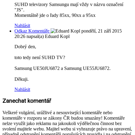
SUHD televizory Samsungu mají vždy v názvu označení
"JS".
Momentálně jde o řady 85xx, 90xx a 95xx
Nahlásit
Odkaz Komentáře
pondělí, 21 září 2015
20:26
napsal(a) Eduard Kopl
Dobrý den,
toto tedy není SUHD TV?
Samsung UE50JU6872 a Samsung UE55JU6872.
Děkuji.
Nahlásit
Zanechat komentář
Veškeré vulgární, urážlivé a nesouvisející komentáře nebo
komentáře v rozporu se zákony ČR budou smazány! Komentáře
nelze využít jako reklamu na jakoukoli výdělečnou činnost bez
svolení majitele webu. Majitel webu si vyhrazuje právo na upravení,
případně odstranění komentářů porušujících pravidla i na odstranění