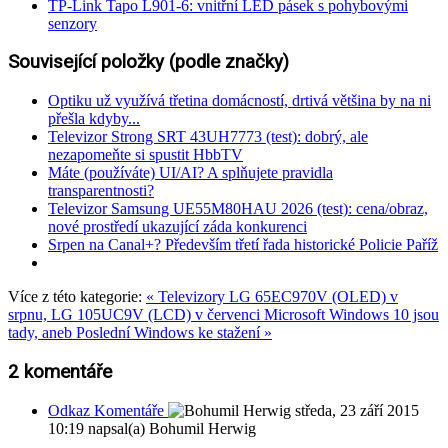
TP-Link Tapo L901-6: vnitřní LED pásek s pohybovými
senzory
Související položky (podle značky)
Optiku už využívá třetina domácností, drtivá většina by na ni
přešla kdyby...
Televizor Strong SRT 43UH7773 (test): dobrý, ale
nezapomeňte si spustit HbbTV
Máte (používáte) UI/AI? A splňujete pravidla
transparentnosti?
Televizor Samsung UE55M80HAU 2026 (test): cena/obraz,
nové prostředí ukazující záda konkurenci
Srpen na Canal+? Především třetí řada historické Policie Paříž
Více z této kategorie:
« Televizory LG 65EC970V (OLED) v
srpnu, LG 105UC9V (LCD) v červenci
Microsoft Windows 10 jsou
tady, aneb Poslední Windows ke stažení »
2
komentáře
Odkaz Komentáře
středa, 23 září 2015
10:19
napsal(a) Bohumil Herwig