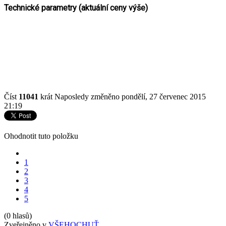
Technické parametry (aktuální ceny výše)
Číst
11041
krát
Naposledy změněno pondělí, 27 červenec 2015
21:19
Ohodnotit tuto položku
1
2
3
4
5
(0 hlasů)
Zveřejněno v
VŠEHOCHUŤ