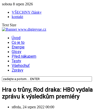
sobota 8 srpen 2026
VŠECHNY články
kontakt
Text Size
Úvod
Co je to
Energie
Glosy
Před nákupem
Testy
Všehochuť
Zprávy
Hra o trůny, Rod draka: HBO vydala
zprávu k výsledkům premiéry
středa, 24 srpen 2022 00:00