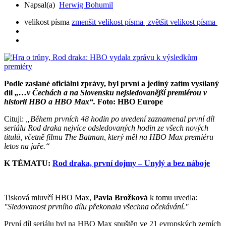
Napsal(a)
Herwig Bohumil
velikost písma
zmenšit velikost písma
zvětšit velikost písma
Podle zaslané oficiální zprávy, byl první a jediný zatím vysílaný
díl
„…v Čechách a na Slovensku nejsledovanější premiérou v
historii HBO a HBO Max“.
Foto: HBO Europe
Cituji:
„Během prvních 48 hodin po uvedení zaznamenal první díl
seriálu Rod draka nejvíce odsledovaných hodin ze všech nových
titulů, včetně filmu The Batman, který měl na HBO Max premiéru
letos na jaře.“
K TÉMATU:
Rod draka, první dojmy – Unylý a bez náboje
Tisková mluvčí HBO Max,
Pavla Brožková
k tomu uvedla:
"Sledovanost prvního dílu překonala všechna očekávání."
První díl seriálu byl na HBO Max spuštěn ve 21 evropských zemích