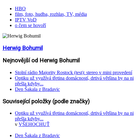
HBO
film, foto, hudba, rozhlas, TV, média
IPTV VoD
o čem se hovoří
Herwig Bohumil
Nejnovější od Herwig Bohumil
Stolní rádio Majority Rostock (test): stereo v mini provedení
Optiku už využívá třetina domácností, drtivá většina by na ni
přešla kdyby...
Den Šakala z Bradavic
Související položky (podle značky)
Optiku už využívá třetina domácností, drtivá většina by na ni
přešla kdyby...
v
VŠEHOCHUŤ
Den Šakala z Bradavic