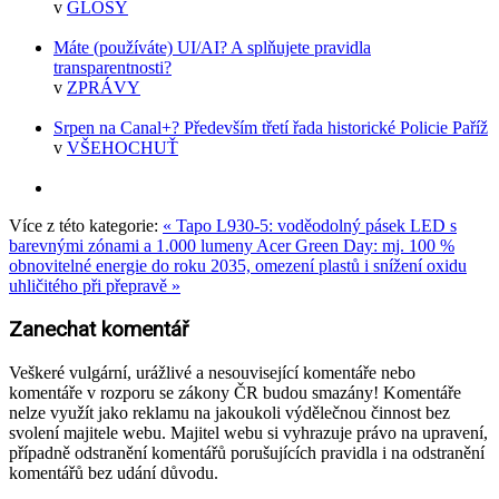
v
GLOSY
Máte (používáte) UI/AI? A splňujete pravidla
transparentnosti?
v
ZPRÁVY
Srpen na Canal+? Především třetí řada historické Policie Paříž
v
VŠEHOCHUŤ
Více z této kategorie:
« Tapo L930‑5: voděodolný pásek LED s
barevnými zónami a 1.000 lumeny
Acer Green Day: mj. 100 %
obnovitelné energie do roku 2035, omezení plastů i snížení oxidu
uhličitého při přepravě »
Zanechat komentář
Veškeré vulgární, urážlivé a nesouvisející komentáře nebo
komentáře v rozporu se zákony ČR budou smazány! Komentáře
nelze využít jako reklamu na jakoukoli výdělečnou činnost bez
svolení majitele webu. Majitel webu si vyhrazuje právo na upravení,
případně odstranění komentářů porušujících pravidla i na odstranění
komentářů bez udání důvodu.