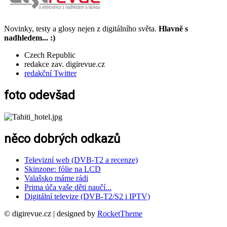
Novinky, testy a glosy nejen z digitálního světa.
Hlavně s
nadhledem... :)
Czech Republic
redakce zav. digirevue.cz
redakční Twitter
foto odevšad
něco dobrých odkazů
Televizní web (DVB-T2 a recenze)
Skinzone: fólie na LCD
Valašsko máme rádi
Prima úča vaše děti naučí...
Digitální televize (DVB-T2/S2 i IPTV)
© digirevue.cz | designed by
RocketTheme