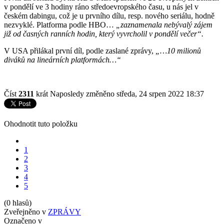
v pondělí ve 3 hodiny ráno středoevropského času, u nás jel v
českém dabingu, což je u prvního dílu, resp. nového seriálu, hodně
nezvyklé. Platforma podle HBO…
„zaznamenala nebývalý zájem
již od časných ranních hodin, který vyvrcholil v pondělí večer“.
V USA přilákal první díl, podle zaslané zprávy,
„…10 milionů
diváků na lineárních platformách…“
Číst
2311
krát
Naposledy změněno středa, 24 srpen 2022 18:37
Ohodnotit tuto položku
1
2
3
4
5
(0 hlasů)
Zveřejněno v
ZPRÁVY
Označeno v