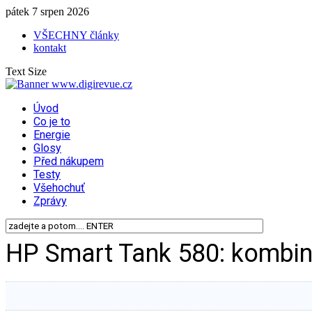
pátek 7 srpen 2026
VŠECHNY články
kontakt
Text Size
Úvod
Co je to
Energie
Glosy
Před nákupem
Testy
Všehochuť
Zprávy
HP Smart Tank 580: kombin