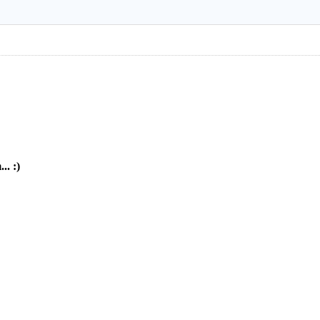
.. :)