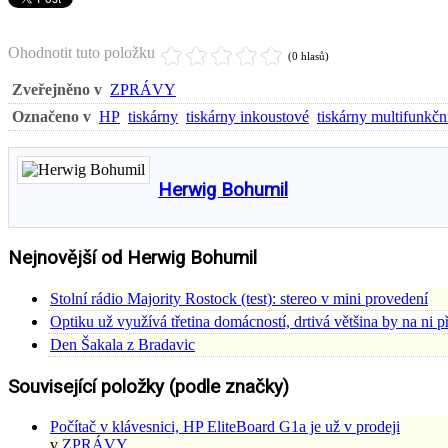
Ohodnotit tuto položku
(0 hlasů)
Zveřejněno v
ZPRÁVY
Označeno v
HP
tiskárny
tiskárny inkoustové
tiskárny multifunkčn
Herwig Bohumil
Nejnovější od Herwig Bohumil
Stolní rádio Majority Rostock (test): stereo v mini provedení
Optiku už využívá třetina domácností, drtivá většina by na ni p
Den Šakala z Bradavic
Související položky (podle značky)
Počítač v klávesnici, HP EliteBoard G1a je už v prodeji
v
ZPRÁVY