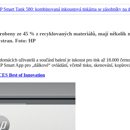
yrobeny ze 45 % z recyklovaných materiálů, mají několik m
 stran. Foto: HP
omácích uživatelů a součástí balení je inkoust pro tisk až 18.000 če
HP Smart App pro „dálkové“ ovládání, včetně tisku, skenování, kopírová
CES Best of Innovation