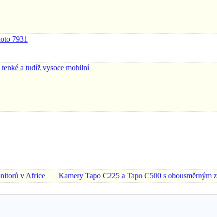
hoto 7931
tenké a tudíž vysoce mobilní
nitorů v Africe
Kamery Tapo C225 a Tapo C500 s obousměrným zvuk