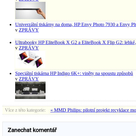
Univerzální tiskárny na doma, HP Envy Photo 7930 a Envy P
v
ZPRÁVY
Ultrabooky HP EliteBook X G2 a EliteBook X Flip G2: lehké, 
v
ZPRÁVY
Speciální tiskárna HP Indigo 6K+: viněty na spoustu způsobů
v
ZPRÁVY
Více z této kategorie:
« MMD Philips: pilotní projekt recyklace mo
Zanechat komentář