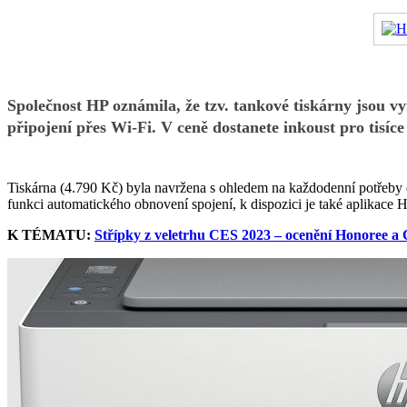
Společnost HP oznámila, že tzv. tankové tiskárny jsou v
připojení přes Wi-Fi. V ceně dostanete inkoust pro tisíce
Tiskárna (4.790 Kč) byla navržena s ohledem na každodenní potřeby d
funkci automatického obnovení spojení, k dispozici je také aplikace 
K TÉMATU:
Střípky z veletrhu CES 2023 – ocenění Honoree a 