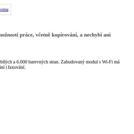
ožností práce, včetně kopírování, a nechybí ani
rnobílých a 6.000 barevných stran. Zabudovaný modul s Wi-Fi má
ní i faxování.