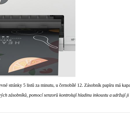
evné stránky 5 listů za minutu, u černobílé 12. Zásobník papíru má kapac
ch zásobníků, pomocí senzorů kontrolují hladinu inkoustu a udržují ji