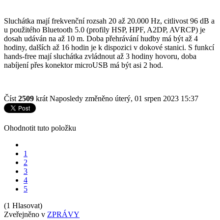
Sluchátka mají frekvenční rozsah 20 až 20.000 Hz, citlivost 96 dB a
u použitého Bluetooth 5.0 (profily HSP, HPF, A2DP, AVRCP) je
dosah udáván na až 10 m. Doba přehrávání hudby má být až 4
hodiny, dalších až 16 hodin je k dispozici v dokové stanici. S funkcí
hands-free mají sluchátka zvládnout až 3 hodiny hovoru, doba
nabíjení přes konektor microUSB má být asi 2 hod.
Číst
2509
krát
Naposledy změněno úterý, 01 srpen 2023 15:37
Ohodnotit tuto položku
1
2
3
4
5
(1 Hlasovat)
Zveřejněno v
ZPRÁVY