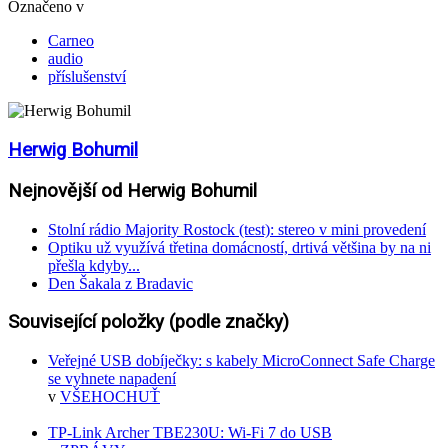
Označeno v
Carneo
audio
příslušenství
Herwig Bohumil
Nejnovější od Herwig Bohumil
Stolní rádio Majority Rostock (test): stereo v mini provedení
Optiku už využívá třetina domácností, drtivá většina by na ni
přešla kdyby...
Den Šakala z Bradavic
Související položky (podle značky)
Veřejné USB dobíječky: s kabely MicroConnect Safe Charge
se vyhnete napadení
v
VŠEHOCHUŤ
TP-Link Archer TBE230U: Wi-Fi 7 do USB