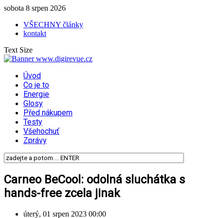
sobota 8 srpen 2026
VŠECHNY články
kontakt
Text Size
Úvod
Co je to
Energie
Glosy
Před nákupem
Testy
Všehochuť
Zprávy
Carneo BeCool: odolná sluchátka s
hands-free zcela jinak
úterý, 01 srpen 2023 00:00