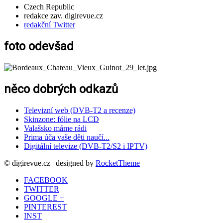
Czech Republic
redakce zav. digirevue.cz
redakční Twitter
foto odevšad
něco dobrých odkazů
Televizní web (DVB-T2 a recenze)
Skinzone: fólie na LCD
Valašsko máme rádi
Prima úča vaše děti naučí...
Digitální televize (DVB-T2/S2 i IPTV)
© digirevue.cz | designed by
RocketTheme
FACEBOOK
TWITTER
GOOGLE +
PINTEREST
INST