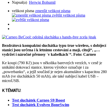
Napsal(a)
Herwig Bohumil
velikost písma
zmenšit velikost písma
zvětšit velikost písma
Bezdrátová kompaktní sluchátka typu
true wireless,
s dobíjecí
stanicí jsou určena i k letnímu cestování a mají, cituji“, „…
vydržet i náročné přenosy ´v kabelkách´“. Foto: Carneo
Ke koupi (790 Kč) jsou v několika barevných verzích, v ceně je
unikátní dokovací stanice, kterou výrobce označuje i za
„powerbanku“, a jejíž součástí je nejen akumulátor s kapacitou 280
mAh (ve sluchátkách 50 mAh), ale také nabíjecí kabel USB –
microUSB.
K TÉMATU:
Test sluchátek Carneo S9 Boost
Test sluchátek Evolveo BoneSwim