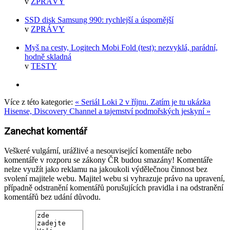
v
ZPRÁVY
SSD disk Samsung 990: rychlejší a úspornější
v
ZPRÁVY
Myš na cesty, Logitech Mobi Fold (test): nezvyklá, parádní,
hodně skladná
v
TESTY
Více z této kategorie:
« Seriál Loki 2 v říjnu. Zatím je tu ukázka
Hisense, Discovery Channel a tajemství podmořských jeskyní »
Zanechat komentář
Veškeré vulgární, urážlivé a nesouvisející komentáře nebo
komentáře v rozporu se zákony ČR budou smazány! Komentáře
nelze využít jako reklamu na jakoukoli výdělečnou činnost bez
svolení majitele webu. Majitel webu si vyhrazuje právo na upravení,
případně odstranění komentářů porušujících pravidla i na odstranění
komentářů bez udání důvodu.