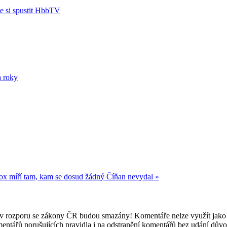
e si spustit HbbTV
a roky
 míří tam, kam se dosud žádný Číňan nevydal »
e v rozporu se zákony ČR budou smazány! Komentáře nelze využít jako 
mentářů porušujících pravidla i na odstranění komentářů bez udání dův