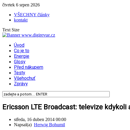
čtvrtek 6 srpen 2026
VŠECHNY články
kontakt
Text Size
Úvod
Co je to
Energie
Glosy
Před nákupem
Testy
Všehochuť
Zprávy
Ericsson LTE Broadcast: televize kdykoli 
středa, 16 duben 2014 00:00
Napsal(a)
Herwig Bohumil