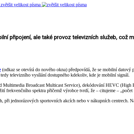
zvětšit velikost písma
lní připojení, ale také provoz televizních služeb, což mj
e
(odkaz se otevírá do nového okna) předpovídá, že se mobilní datový
dy televizního vysílání dostupného kdekoliv, kde je mobilní signál.
Multimedia Broadcast Multicast Service), dekódování HEVC (High Ef
ití frekvenčního spektra přičemž výrobce tvrdí, že – citujeme – „počet
ch, při jednorázových sportovních akcích nebo v nákupních centrech. N