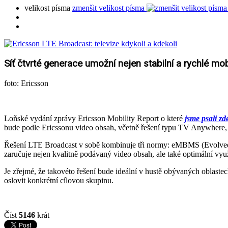
velikost písma
zmenšit velikost písma
Síť čtvrté generace umožní nejen stabilní a rychlé mobi
foto:
Ericsson
Loňské vydání zprávy Ericsson Mobility Report o které
jsme psali zd
bude podle Ericssonu video obsah, včetně řešení typu TV Anywhere, te
Řešení LTE Broadcast v sobě kombinuje tři normy: eMBMS (Evolved 
zaručuje nejen kvalitně podávaný video obsah, ale také optimální využ
Je zřejmé, že takovéto řešení bude ideální v hustě obývaných oblaste
oslovit konkrétní cílovou skupinu.
Číst
5146
krát