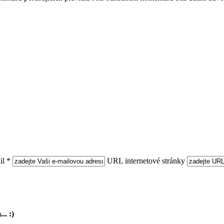
l *
URL internetové stránky
.. :)