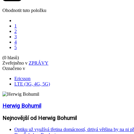
Ohodnotit tuto položku
1
2
3
4
5
(0 hlasů)
Zveřejněno v
ZPRÁVY
Označeno v
Ericsson
LTE (3G, 4G, 5G)
Herwig Bohumil
Nejnovější od Herwig Bohumil
Optiku už využívá třetina domácností, drtivá většina by na ni př