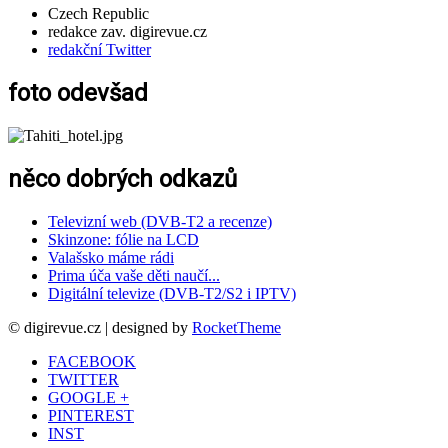
Czech Republic
redakce zav. digirevue.cz
redakční Twitter
foto odevšad
něco dobrých odkazů
Televizní web (DVB-T2 a recenze)
Skinzone: fólie na LCD
Valašsko máme rádi
Prima úča vaše děti naučí...
Digitální televize (DVB-T2/S2 i IPTV)
© digirevue.cz | designed by
RocketTheme
FACEBOOK
TWITTER
GOOGLE +
PINTEREST
INST