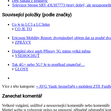
Den Šakala z Bradavic
Televizor Strong SRT 43UH7773 (test): dobrý, ale nezapomeňt
Související položky (podle značky)
Co je to LC3 a LC3plus
v
CO JE TO
Ericsson Mobility Report: dvojnásobný objem dat za pouhé dv
v
ZPRÁVY
Digitální obce aneb Přínosy 5G mimo velká města
v
VŠEHOCHUŤ
Tak 4G+ nebo 5G? Je to poněkud zmatečné…
v
GLOSY
Více z této kategorie:
« AVG Vault: bezpečněji s mobilem
ZTE FunBox
Zanechat komentář
Veškeré vulgární, urážlivé a nesouvisející komentáře nebo komentář
Majitel webu si vyhrazuje právo na upravení, případně odstranění ko