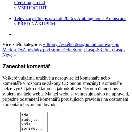
předstihuje o řád
v
VŠEHOCHUŤ
Televizory Philips pro rok 2026 s Ambilightem a Ambiscape
v
PŘED NÁKUPEM
Více z této kategorie:
« Ikony českého designu: od tramvaje po
Merkur
Dvě novinky pod stromeček: Strong Leap-S3 Pro a Leap-
Neve »
Zanechat komentář
Veškeré vulgární, urážlivé a nesouvisející komentáře nebo
komentáře v rozporu se zákony ČR budou smazány! Komentáře
nelze využít jako reklamu na jakoukoli výdělečnou činnost bez
svolení majitele webu. Majitel webu si vyhrazuje právo na upravení,
případně odstranění komentářů porušujících pravidla i na odstranění
komentářů bez udání důvodu.