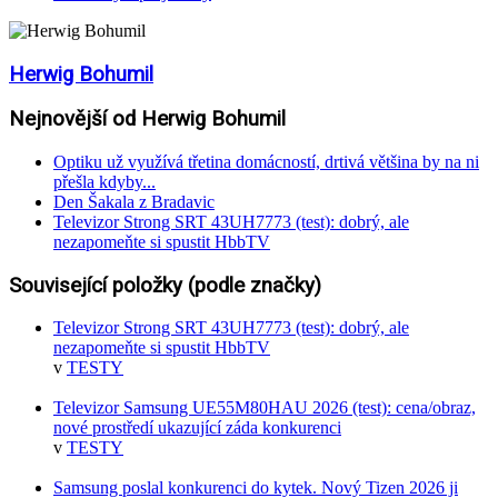
Herwig Bohumil
Nejnovější od Herwig Bohumil
Optiku už využívá třetina domácností, drtivá většina by na ni
přešla kdyby...
Den Šakala z Bradavic
Televizor Strong SRT 43UH7773 (test): dobrý, ale
nezapomeňte si spustit HbbTV
Související položky (podle značky)
Televizor Strong SRT 43UH7773 (test): dobrý, ale
nezapomeňte si spustit HbbTV
v
TESTY
Televizor Samsung UE55M80HAU 2026 (test): cena/obraz,
nové prostředí ukazující záda konkurenci
v
TESTY
Samsung poslal konkurenci do kytek. Nový Tizen 2026 ji