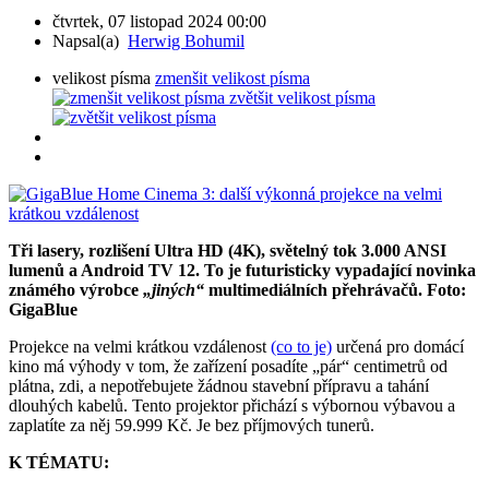
čtvrtek, 07 listopad 2024 00:00
Napsal(a)
Herwig Bohumil
velikost písma
zmenšit velikost písma
zvětšit velikost písma
Tři lasery, rozlišení Ultra HD (4K), světelný tok 3.000 ANSI
lumenů a Android TV 12. To je futuristicky vypadající novinka
známého výrobce
„jiných“
multimediálních přehrávačů. Foto:
GigaBlue
Projekce na velmi krátkou vzdálenost
(co to je)
určená pro domácí
kino má výhody v tom, že zařízení posadíte „pár“ centimetrů od
plátna, zdi, a nepotřebujete žádnou stavební přípravu a tahání
dlouhých kabelů. Tento projektor přichází s výbornou výbavou a
zaplatíte za něj 59.999 Kč. Je bez příjmových tunerů.
K TÉMATU: