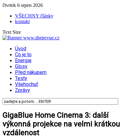
čtvrtek 6 srpen 2026
VŠECHNY články
kontakt
Text Size
Úvod
Co je to
Energie
Glosy
Před nákupem
Testy
Všehochuť
Zprávy
GigaBlue Home Cinema 3: další
výkonná projekce na velmi krátkou
vzdálenost