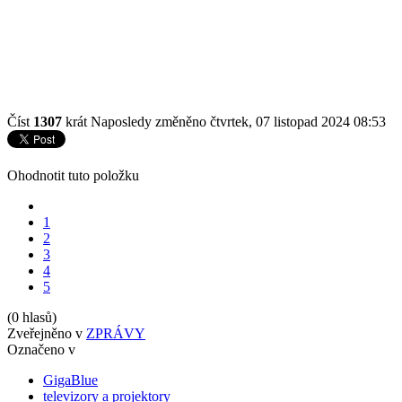
Číst
1307
krát
Naposledy změněno čtvrtek, 07 listopad 2024 08:53
Ohodnotit tuto položku
1
2
3
4
5
(0 hlasů)
Zveřejněno v
ZPRÁVY
Označeno v
GigaBlue
televizory a projektory