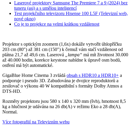
Laserové projektory Samsung The Premiere 7 a 9 (2024) bez
tuneru (asi) a s umělou inteligencí
Test projekčního televizoru Hisense 100 L5F (Televizní web,
nové okno)
Co je to projekce na velmi krátkou vzdálenost
Projektor s optickým zoomem (1,6x) dokáže vytvořit úhlopříčku
203 cm (80") až 381 cm (150") k čemuž vám stačí vzdálenost od
plátna 21,7 až 49,6 cm. Laserová
„lampa“
má mít životnost 30.000
až 40.000 hodin, korekce keystone nabídne k úpravě osm bodů,
ostření má být automatické.
GigaBlue Home Cinema 3 zvládá
obsah s HDR10 a HDR10+
a
podporuje i pseudo 3D. Zabudována je dvojice reproduktorů a
zesilovač o výkonu 40 W kompatibilní s formáty Dolby Atmos a
DTS-HD.
Rozměry projektoru jsou 580 x 140 x 320 mm (švh), hmotnost 8,5
kg a hlučnost je udávána na 26 db(A) v režimu Eko a 28 db(A),
Normal.
Více fotografiií na Televizním webu