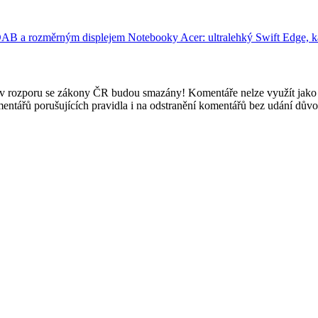
s DAB a rozměrným displejem
Notebooky Acer: ultralehký Swift Edge, 
e v rozporu se zákony ČR budou smazány! Komentáře nelze využít jako 
mentářů porušujících pravidla i na odstranění komentářů bez udání dův