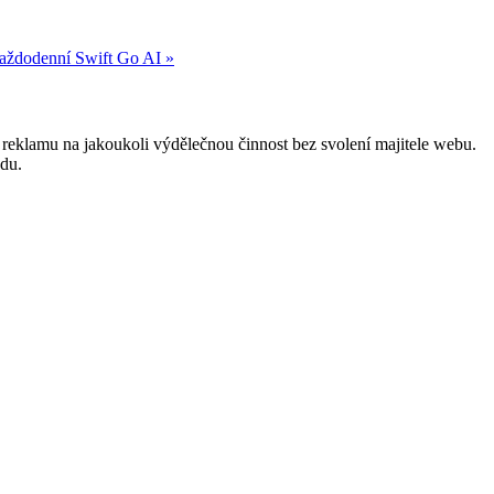
každodenní Swift Go AI »
reklamu na jakoukoli výdělečnou činnost bez svolení majitele webu.
odu.