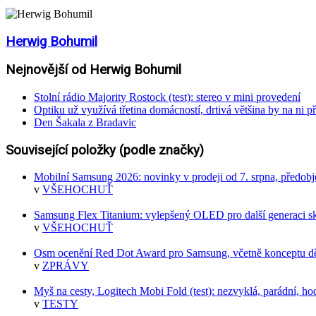
Herwig Bohumil
Nejnovější od Herwig Bohumil
Stolní rádio Majority Rostock (test): stereo v mini provedení
Optiku už využívá třetina domácností, drtivá většina by na ni př
Den Šakala z Bradavic
Související položky (podle značky)
Mobilní Samsung 2026: novinky v prodeji od 7. srpna, předob
v
VŠEHOCHUŤ
Samsung Flex Titanium: vylepšený OLED pro další generaci sk
v
VŠEHOCHUŤ
Osm ocenění Red Dot Award pro Samsung, včetně konceptu dě
v
ZPRÁVY
Myš na cesty, Logitech Mobi Fold (test): nezvyklá, parádní, h
v
TESTY