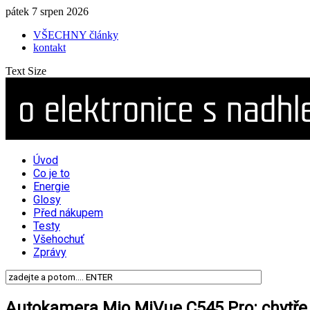
pátek 7 srpen 2026
VŠECHNY články
kontakt
Text Size
Úvod
Co je to
Energie
Glosy
Před nákupem
Testy
Všehochuť
Zprávy
Autokamera Mio MiVue C545 Pro: chytře i