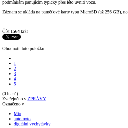
podmínkám panujícím typicky přes léto uvnitř vozu.
Záznam se ukládá na paměťové karty typu MicroSD (až 256 GB), nechy
Číst
1564
krát
Ohodnotit tuto položku
1
2
3
4
5
(0 hlasů)
Zveřejněno v
ZPRÁVY
Označeno v
Mio
automoto
digitální vychytávky