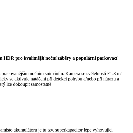
im HDR pro kvalitnější noční záběry a populární parkovací
opracovanějším nočním snímáním. Kamera se světelností F1.8 má
icky se aktivuje natáčení při detekci pohybu a/nebo při nárazu a
erý lze dokoupit samostatně.
amísto akumulátoru je tu tzv. superkapacitor lépe vyhovující