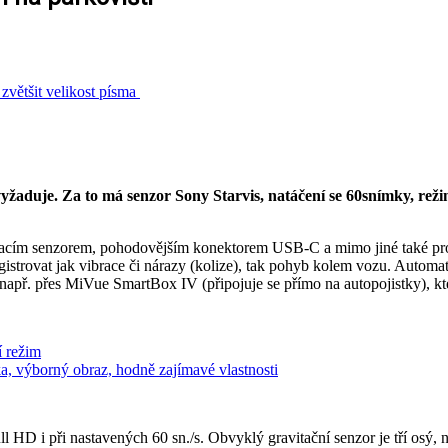
zvětšit velikost písma
žaduje. Za to má senzor Sony Starvis, natáčení se 60snímky, rež
nímacím senzorem, pohodovějším konektorem USB-C a mimo jiné také pr
istrovat jak vibrace či nárazy (kolize), tak pohyb kolem vozu. Automat
 např. přes MiVue SmartBox IV (připojuje se přímo na autopojistky), kt
 režim
, výborný obraz, hodně zajímavé vlastnosti
HD i při nastavených 60 sn./s. Obvyklý gravitační senzor je tří osý, n