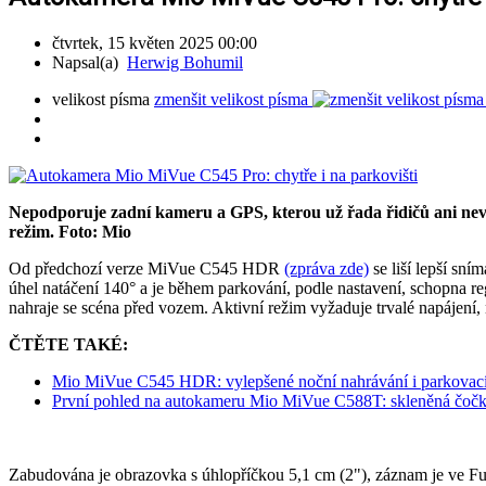
čtvrtek, 15 květen 2025 00:00
Napsal(a)
Herwig Bohumil
velikost písma
zmenšit velikost písma
Nepodporuje zadní kameru a GPS, kterou už řada řidičů ani nevy
režim. Foto: Mio
Od předchozí verze MiVue C545 HDR
(zpráva zde)
se liší lepší s
úhel natáčení 140° a je během parkování, podle nastavení, schopna reg
nahraje se scéna před vozem. Aktivní režim vyžaduje trvalé napájení,
ČTĚTE TAKÉ:
Mio MiVue C545 HDR: vylepšené noční nahrávání i parkovací
První pohled na autokameru Mio MiVue C588T: skleněná čočka
Zabudována je obrazovka s úhlopříčkou 5,1 cm (2"), záznam je ve Full 