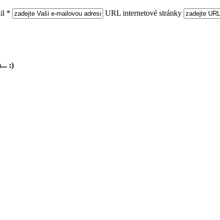
l *
URL internetové stránky
.. :)