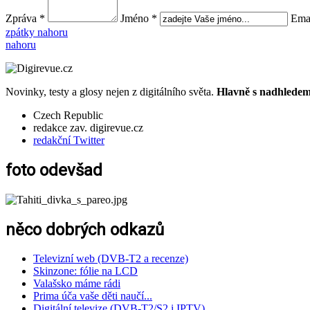
Zpráva *
Jméno *
Emai
zpátky nahoru
nahoru
Novinky, testy a glosy nejen z digitálního světa.
Hlavně s nadhledem.
Czech Republic
redakce zav. digirevue.cz
redakční Twitter
foto odevšad
něco dobrých odkazů
Televizní web (DVB-T2 a recenze)
Skinzone: fólie na LCD
Valašsko máme rádi
Prima úča vaše děti naučí...
Digitální televize (DVB-T2/S2 i IPTV)