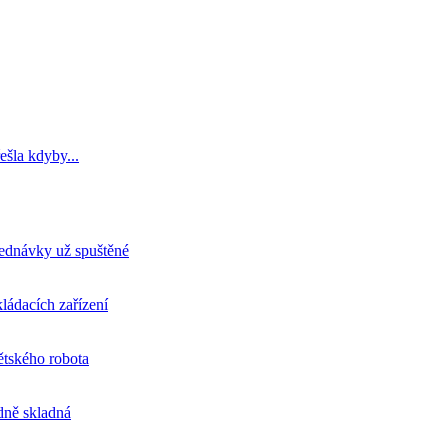
ešla kdyby...
jednávky už spuštěné
ládacích zařízení
tského robota
odně skladná