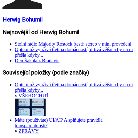
Herwig Bohumil
Nejnovější od Herwig Bohumil
Stolní rádio Majority Rostock (test): stereo v mini provedení
Optiku už využívá třetina domácností, drtivá většina by na ni
přešla kdyby...
Den Šakala z Bradavic
Související položky (podle značky)
Optiku už využívá třetina domácností, drtivá většina by na ni
přešla kdyby...
v
VŠEHOCHUŤ
Máte (používáte) UI/AI? A splňujete pravidla
transparentnosti?
v
ZPRÁVY