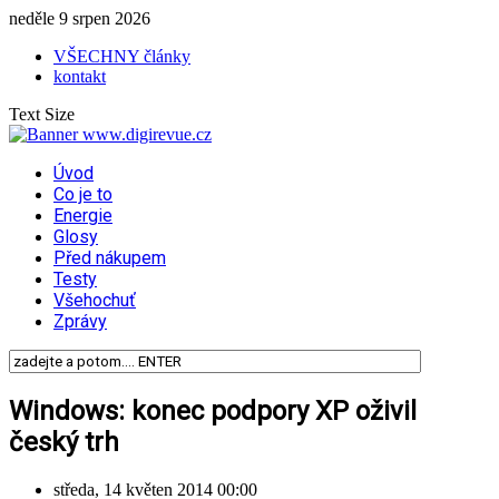
neděle 9 srpen 2026
VŠECHNY články
kontakt
Text Size
Úvod
Co je to
Energie
Glosy
Před nákupem
Testy
Všehochuť
Zprávy
Windows: konec podpory XP oživil
český trh
středa, 14 květen 2014 00:00