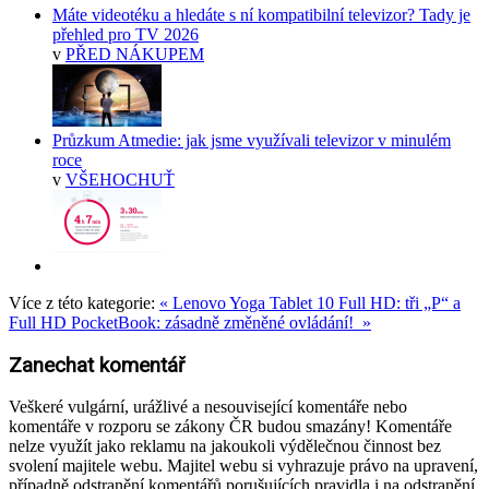
Máte videotéku a hledáte s ní kompatibilní televizor? Tady je
přehled pro TV 2026
v
PŘED NÁKUPEM
Průzkum Atmedie: jak jsme využívali televizor v minulém
roce
v
VŠEHOCHUŤ
Více z této kategorie:
« Lenovo Yoga Tablet 10 Full HD: tři „P“ a
Full HD
PocketBook: zásadně změněné ovládání! »
Zanechat komentář
Veškeré vulgární, urážlivé a nesouvisející komentáře nebo
komentáře v rozporu se zákony ČR budou smazány! Komentáře
nelze využít jako reklamu na jakoukoli výdělečnou činnost bez
svolení majitele webu. Majitel webu si vyhrazuje právo na upravení,
případně odstranění komentářů porušujících pravidla i na odstranění