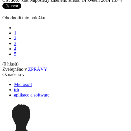
Číst
5007
krát
Naposledy změněno středa, 14 květen 2014 13:44
Ohodnotit tuto položku
1
2
3
4
5
(0 hlasů)
Zveřejněno v
ZPRÁVY
Označeno v
Microsoft
trh
aplikace a software