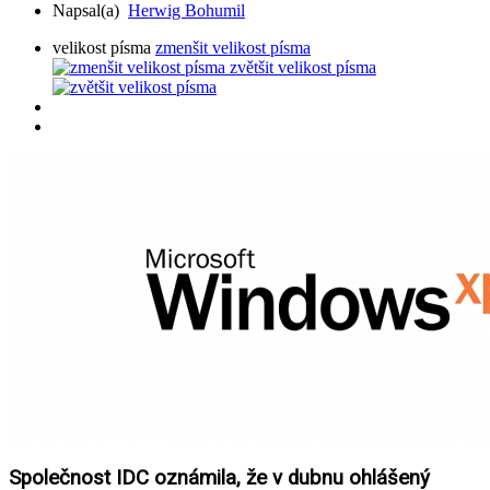
Napsal(a)
Herwig Bohumil
velikost písma
zmenšit velikost písma
zvětšit velikost písma
Společnost IDC oznámila, že v dubnu ohlášený