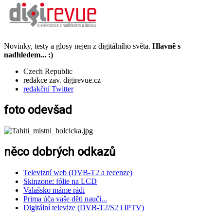
Novinky, testy a glosy nejen z digitálního světa.
Hlavně s
nadhledem... :)
Czech Republic
redakce zav. digirevue.cz
redakční Twitter
foto odevšad
něco dobrých odkazů
Televizní web (DVB-T2 a recenze)
Skinzone: fólie na LCD
Valašsko máme rádi
Prima úča vaše děti naučí...
Digitální televize (DVB-T2/S2 i IPTV)