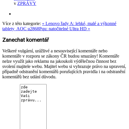
v
ZPRÁVY
Více z této kategorie:
« Lenovo řady A: lehké, malé a výkonné
tablety
AOC u2868Pqu: natočitelné Ultra HD »
Zanechat komentář
Veškeré vulgární, urážlivé a nesouvisející komentáře nebo
komentáře v rozporu se zákony ČR budou smazány! Komentáře
nelze využít jako reklamu na jakoukoli výdělečnou činnost bez
svolení majitele webu. Majitel webu si vyhrazuje právo na upravení,
případně odstranění komentářů porušujících pravidla i na odstranění
komentářů bez udání důvodu.