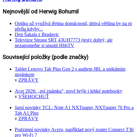
Nejnovější od Herwig Bohumil
Optiku už využívá třetina domácností, drtivá většina by na ni
přešla kdyby...
Den Šakala z Bradavic
Televizor Strong SRT 43UH7773 (test): dobrý, ale
nezapomeňte si spustit HbbTV
Související položky (podle značky)
Tablet Lenovo Tab Plus Gen 2 s audiem JBL a unikátním
stojánkem
v
ZPRÁVY
Acer 2026: „psí známka“, nové brýle i lehké notebooky
v
VŠEHOCHUŤ
Jarní novinky TCL: Note A1 NXTpaper, NXTpaper 70 Pro a
Tab A1 Plus
v
ZPRÁVY
Podzimní novinky Aceru, například nový router Connect T36
pro Wi-Fi 7