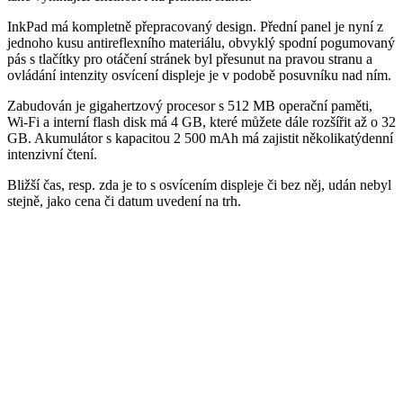
InkPad má kompletně přepracovaný design. Přední panel je nyní z
jednoho kusu antireflexního materiálu, obvyklý spodní pogumovaný
pás s tlačítky pro otáčení stránek byl přesunut na pravou stranu a
ovládání intenzity osvícení displeje je v podobě posuvníku nad ním.
Zabudován je gigahertzový procesor s 512 MB operační paměti,
Wi-Fi a interní flash disk má 4 GB, které můžete dále rozšířit až o 32
GB. Akumulátor s kapacitou 2 500 mAh má zajistit několikatýdenní
intenzivní čtení.
Bližší čas, resp. zda je to s osvícením displeje či bez něj, udán nebyl
stejně, jako cena či datum uvedení na trh.