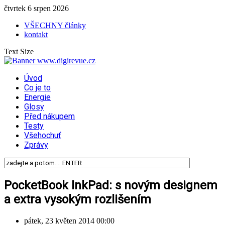
čtvrtek 6 srpen 2026
VŠECHNY články
kontakt
Text Size
Úvod
Co je to
Energie
Glosy
Před nákupem
Testy
Všehochuť
Zprávy
PocketBook InkPad: s novým designem
a extra vysokým rozlišením
pátek, 23 květen 2014 00:00