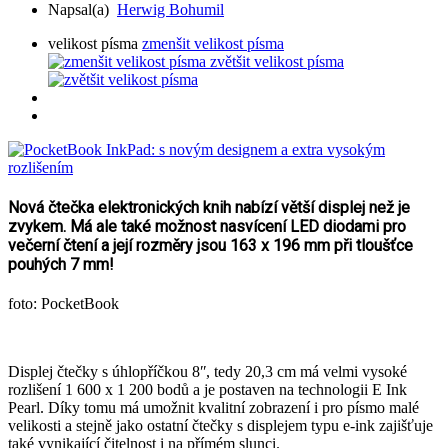
Napsal(a)
Herwig Bohumil
velikost písma
zmenšit velikost písma
zvětšit velikost písma
Nová čtečka elektronických knih nabízí větší displej než je
zvykem. Má ale také možnost nasvícení LED diodami pro
večerní čtení a její rozměry jsou 163 x 196 mm při tloušťce
pouhých 7 mm!
foto: PocketBook
Displej čtečky s úhlopříčkou 8ʺ, tedy 20,3 cm má velmi vysoké
rozlišení 1 600 x 1 200 bodů a je postaven na technologii E Ink
Pearl. Díky tomu má umožnit kvalitní zobrazení i pro písmo malé
velikosti a stejně jako ostatní čtečky s displejem typu e-ink zajišťuje
také vynikající čitelnost i na přímém slunci.