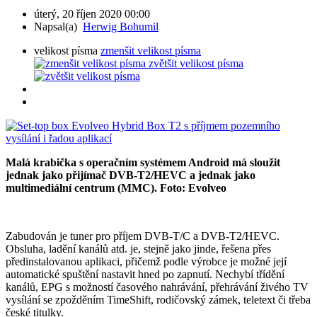
úterý, 20 říjen 2020 00:00
Napsal(a)
Herwig Bohumil
velikost písma
zmenšit velikost písma
zvětšit velikost písma
Malá krabička s operačním systémem Android má sloužit
jednak jako přijímač DVB-T2/HEVC a jednak jako
multimediální centrum (MMC). Foto: Evolveo
Zabudován je tuner pro příjem DVB-T/C a DVB-T2/HEVC.
Obsluha, ladění kanálů atd. je, stejně jako jinde, řešena přes
předinstalovanou aplikaci, přičemž podle výrobce je možné její
automatické spuštění nastavit hned po zapnutí. Nechybí třídění
kanálů, EPG s možností časového nahrávání, přehrávání živého TV
vysílání se zpožděním TimeShift, rodičovský zámek, teletext či třeba
české titulky.