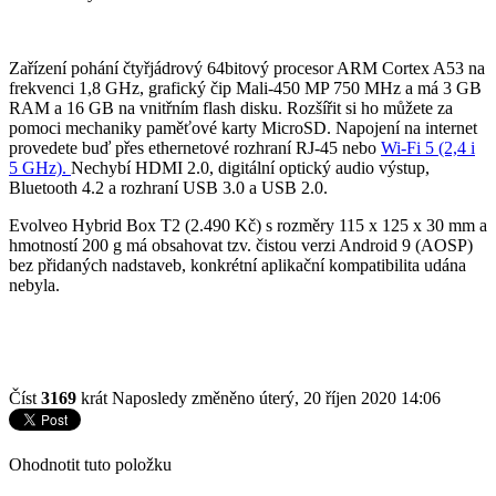
Zařízení pohání čtyřjádrový 64bitový procesor ARM Cortex A53 na
frekvenci 1,8 GHz, grafický čip Mali-450 MP 750 MHz a má 3 GB
RAM a 16 GB na vnitřním flash disku. Rozšířit si ho můžete za
pomoci mechaniky paměťové karty MicroSD. Napojení na internet
provedete buď přes ethernetové rozhraní RJ-45 nebo
Wi-Fi 5 (2,4 i
5 GHz).
Nechybí HDMI 2.0, digitální optický audio výstup,
Bluetooth 4.2 a rozhraní USB 3.0 a USB 2.0.
Evolveo Hybrid Box T2 (2.490 Kč) s rozměry 115 x 125 x 30 mm a
hmotností 200 g má obsahovat tzv. čistou verzi Android 9 (AOSP)
bez přidaných nadstaveb, konkrétní aplikační kompatibilita udána
nebyla.
Číst
3169
krát
Naposledy změněno úterý, 20 říjen 2020 14:06
Ohodnotit tuto položku