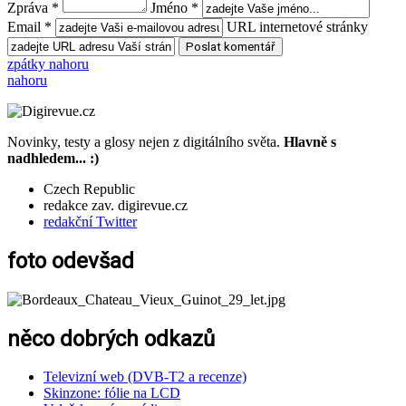
Zpráva *
Jméno *
Email *
URL internetové stránky
zpátky nahoru
nahoru
Novinky, testy a glosy nejen z digitálního světa.
Hlavně s
nadhledem... :)
Czech Republic
redakce zav. digirevue.cz
redakční Twitter
foto odevšad
něco dobrých odkazů
Televizní web (DVB-T2 a recenze)
Skinzone: fólie na LCD