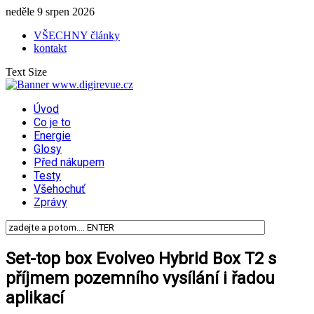
neděle 9 srpen 2026
VŠECHNY články
kontakt
Text Size
Úvod
Co je to
Energie
Glosy
Před nákupem
Testy
Všehochuť
Zprávy
Set-top box Evolveo Hybrid Box T2 s
příjmem pozemního vysílání i řadou
aplikací