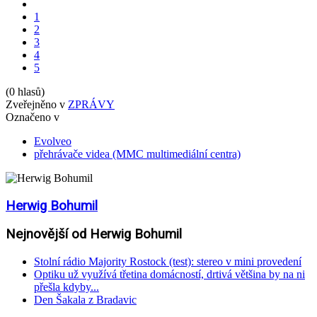
1
2
3
4
5
(0 hlasů)
Zveřejněno v
ZPRÁVY
Označeno v
Evolveo
přehrávače videa (MMC multimediální centra)
Herwig Bohumil
Nejnovější od Herwig Bohumil
Stolní rádio Majority Rostock (test): stereo v mini provedení
Optiku už využívá třetina domácností, drtivá většina by na ni
přešla kdyby...
Den Šakala z Bradavic