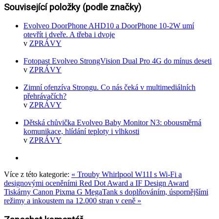
Související položky (podle značky)
Evolveo DoorPhone AHD10 a DoorPhone 10-2W umí
otevřít i dveře. A třeba i dvoje
v
ZPRÁVY
Fotopast Evolveo StrongVision Dual Pro 4G do mínus deseti
v
ZPRÁVY
Zimní ofenzíva Strongu. Co nás čeká v multimediálních
přehrávačích?
v
ZPRÁVY
Dětská chůvička Evolveo Baby Monitor N3: obousměrná
komunikace, hlídání teploty i vlhkosti
v
ZPRÁVY
Více z této kategorie:
« Trouby Whirlpool W11I s Wi-Fi a
designovými oceněními Red Dot Award a IF Design Award
Tiskárny Canon Pixma G MegaTank s doplňováním, úspornějšími
režimy a inkoustem na 12.000 stran v ceně »