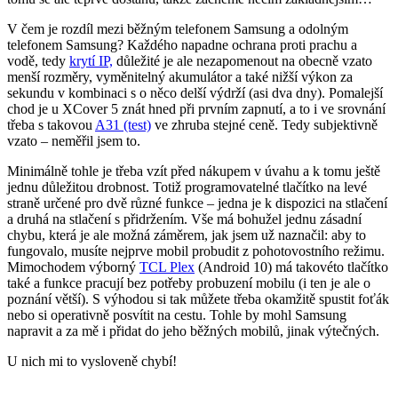
V čem je rozdíl mezi běžným telefonem Samsung a odolným
telefonem Samsung? Každého napadne ochrana proti prachu a
vodě, tedy
krytí IP,
důležité je ale nezapomenout na obecně vzato
menší rozměry, vyměnitelný akumulátor a také nižší výkon za
sekundu v kombinaci s o něco delší výdrží (asi dva dny). Pomalejší
chod je u XCover 5 znát hned při prvním zapnutí, a to i ve srovnání
třeba s takovou
A31 (test)
ve zhruba stejné ceně. Tedy subjektivně
vzato – neměřil jsem to.
Minimálně tohle je třeba vzít před nákupem v úvahu a k tomu ještě
jednu důležitou drobnost. Totiž programovatelné tlačítko na levé
straně určené pro dvě různé funkce – jedna je k dispozici na stlačení
a druhá na stlačení s přidržením. Vše má bohužel jednu zásadní
chybu, která je ale možná záměrem, jak jsem už naznačil: aby to
fungovalo, musíte nejprve mobil probudit z pohotovostního režimu.
Mimochodem výborný
TCL Plex
(Android 10) má takovéto tlačítko
také a funkce pracují bez potřeby probuzení mobilu (i ten je ale o
poznání větší). S výhodou si tak můžete třeba okamžitě spustit foťák
nebo si operativně posvítit na cestu. Tohle by mohl Samsung
napravit a za mě i přidat do jeho běžných mobilů, jinak výtečných.
U nich mi to vysloveně chybí!