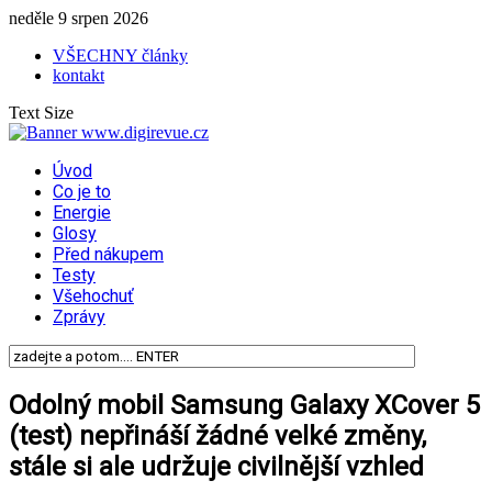
neděle 9 srpen 2026
VŠECHNY články
kontakt
Text Size
Úvod
Co je to
Energie
Glosy
Před nákupem
Testy
Všehochuť
Zprávy
Odolný mobil Samsung Galaxy XCover 5
(test) nepřináší žádné velké změny,
stále si ale udržuje civilnější vzhled