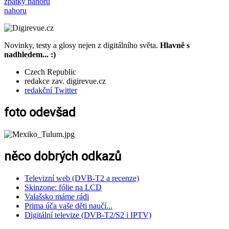
zpátky nahoru
nahoru
Novinky, testy a glosy nejen z digitálního světa.
Hlavně s
nadhledem... :)
Czech Republic
redakce zav. digirevue.cz
redakční Twitter
foto odevšad
něco dobrých odkazů
Televizní web (DVB-T2 a recenze)
Skinzone: fólie na LCD
Valašsko máme rádi
Prima úča vaše děti naučí...
Digitální televize (DVB-T2/S2 i IPTV)