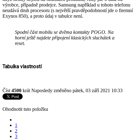
výrobce, případně prodejce. Samsung například u tohoto telefonu
neudává druh procesoru (s největší pravděpodobností jde o firemní
Exynos 850), a proto údaj v tabulce není.
Spodní část mobilu se dvěma kontakty POGO. Na
horní ještě najdete připojení klasických sluchátek a
reset.
Tabulka vlastností
Číst
4500
krát
Naposledy změněno pátek, 03 září 2021 10:33
Ohodnotit tuto položku
1
2
3