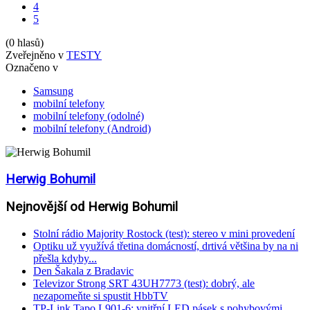
4
5
(0 hlasů)
Zveřejněno v
TESTY
Označeno v
Samsung
mobilní telefony
mobilní telefony (odolné)
mobilní telefony (Android)
Herwig Bohumil
Nejnovější od Herwig Bohumil
Stolní rádio Majority Rostock (test): stereo v mini provedení
Optiku už využívá třetina domácností, drtivá většina by na ni
přešla kdyby...
Den Šakala z Bradavic
Televizor Strong SRT 43UH7773 (test): dobrý, ale
nezapomeňte si spustit HbbTV
TP-Link Tapo L901-6: vnitřní LED pásek s pohybovými