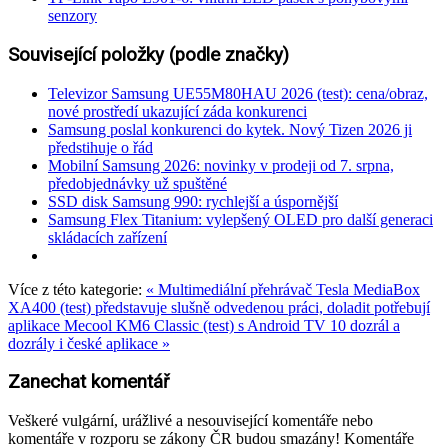
senzory
Související položky (podle značky)
Televizor Samsung UE55M80HAU 2026 (test): cena/obraz,
nové prostředí ukazující záda konkurenci
Samsung poslal konkurenci do kytek. Nový Tizen 2026 ji
předstihuje o řád
Mobilní Samsung 2026: novinky v prodeji od 7. srpna,
předobjednávky už spuštěné
SSD disk Samsung 990: rychlejší a úspornější
Samsung Flex Titanium: vylepšený OLED pro další generaci
skládacích zařízení
Více z této kategorie:
« Multimediální přehrávač Tesla MediaBox
XA400 (test) představuje slušně odvedenou práci, doladit potřebují
aplikace
Mecool KM6 Classic (test) s Android TV 10 dozrál a
dozrály i české aplikace »
Zanechat komentář
Veškeré vulgární, urážlivé a nesouvisející komentáře nebo
komentáře v rozporu se zákony ČR budou smazány! Komentáře