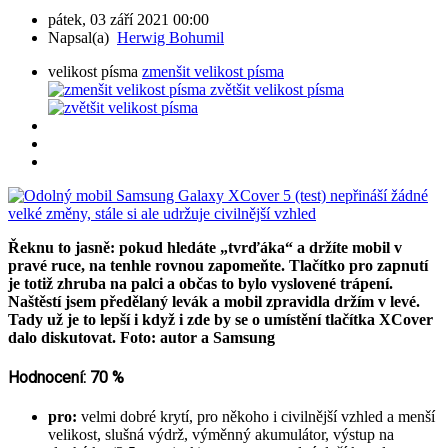
pátek, 03 září 2021 00:00
Napsal(a)
Herwig Bohumil
velikost písma
zmenšit velikost písma
zvětšit velikost písma
Řeknu to jasně: pokud hledáte „tvrďáka“ a držíte mobil v
pravé ruce, na tenhle rovnou zapomeňte. Tlačítko pro zapnutí
je totiž zhruba na palci a občas to bylo vyslovené trápení.
Naštěstí jsem předělaný levák a mobil zpravidla držím v levé.
Tady už je to lepší i když i zde by se o umístění tlačítka XCover
dalo diskutovat. Foto: autor a Samsung
Hodnocení: 70 %
pro:
velmi dobré krytí, pro někoho i civilnější vzhled a menší
velikost, slušná výdrž, výměnný akumulátor, výstup na