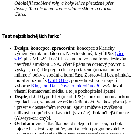
Odolnější zaoblené rohy a boky lehce přetažené přes
displej. Ten ale nemá žádné odolné sklo à la Gorilla
Glass.
Test nejzákladnějších funkcí
Design, koncepce, zpracování:
koncepce s klasicky
výměnným akumulátorem. Návrh odolný, krytí IP68
(více
zde)
plus MIL-STD 810H (standardizovaná forma testování
navržená armádou USA, včetně pádu na ocelový povrch z
výšky 1,5 m). Displej má lehce přetažené (možná ani ne
milimetr) boky a spodní a horní část. Zpracování bez námitek,
mobil si rozumí s
USB OTG,
pouze hned po připojení
výborné
Kingston DataTraveler microDuo 3C
vyžadoval
vlastní formátování média, a to je pochopitelně špatně.
Displej:
LCD typu PLS (nikoli IPS) s možnou automatickou
regulaci jasu, zapnout lze režim šetření očí. Velikost písma jde
upravit v dostatečném rozsahu, spustit můžete i zvýšenou
citlivost pro práci v rukavicích (viz dále). Pokročilejší funkce
(Always-on) chybí.
Ovládání:
vnější tlačítka pod displejem tu nejsou, na boku
najdete hlasitost, zapnutí/vypnutí a jedno programovatelné