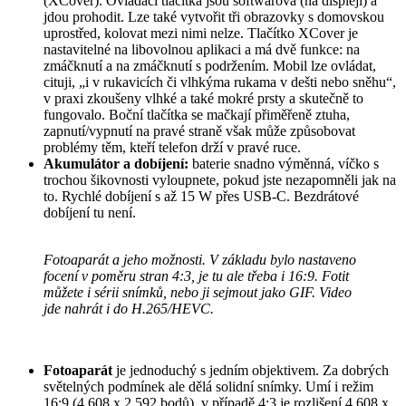
(XCover). Ovládací tlačítka jsou softwarová (na displeji) a
jdou prohodit. Lze také vytvořit tři obrazovky s domovskou
uprostřed, kolovat mezi nimi nelze. Tlačítko XCover je
nastavitelné na libovolnou aplikaci a má dvě funkce: na
zmáčknutí a na zmáčknutí s podržením. Mobil lze ovládat,
cituji, „i v rukavicích či vlhkýma rukama v dešti nebo sněhu“,
v praxi zkoušeny vlhké a také mokré prsty a skutečně to
fungovalo. Boční tlačítka se mačkají přiměřeně ztuha,
zapnutí/vypnutí na pravé straně však může způsobovat
problémy těm, kteří telefon drží v pravé ruce.
Akumulátor a dobíjení:
baterie snadno výměnná, víčko s
trochou šikovnosti vyloupnete, pokud jste nezapomněli jak na
to. Rychlé dobíjení s až 15 W přes USB-C. Bezdrátové
dobíjení tu není.
Fotoaparát a jeho možnosti. V základu bylo nastaveno
focení v poměru stran 4:3, je tu ale třeba i 16:9. Fotit
můžete i sérii snímků, nebo ji sejmout jako GIF. Video
jde nahrát i do H.265/HEVC.
Fotoaparát
je jednoduchý s jedním objektivem. Za dobrých
světelných podmínek ale dělá solidní snímky. Umí i režim
16:9 (4.608 x 2.592 bodů), v případě 4:3 je rozlišení 4.608 x