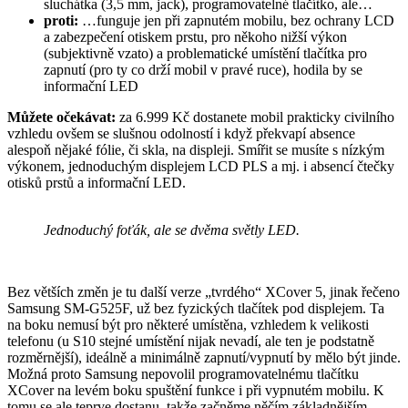
sluchátka (3,5 mm, jack), programovatelné tlačítko, ale…
proti:
…funguje jen při zapnutém mobilu, bez ochrany LCD
a zabezpečení otiskem prstu, pro někoho nižší výkon
(subjektivně vzato) a problematické umístění tlačítka pro
zapnutí (pro ty co drží mobil v pravé ruce), hodila by se
informační LED
Můžete očekávat:
za 6.999 Kč dostanete mobil prakticky civilního
vzhledu ovšem se slušnou odolností i když překvapí absence
alespoň nějaké fólie, či skla, na displeji. Smířit se musíte s nízkým
výkonem, jednoduchým displejem LCD PLS a mj. i absencí čtečky
otisků prstů a informační LED.
Jednoduchý foťák, ale se dvěma světly LED.
Bez větších změn je tu další verze „tvrdého“ XCover 5, jinak řečeno
Samsung SM-G525F, už bez fyzických tlačítek pod displejem. Ta
na boku nemusí být pro některé umístěna, vzhledem k velikosti
telefonu (u S10 stejné umístění nijak nevadí, ale ten je podstatně
rozměrnější), ideálně a minimálně zapnutí/vypnutí by mělo být jinde.
Možná proto Samsung nepovolil programovatelnému tlačítku
XCover na levém boku spuštění funkce i při vypnutém mobilu. K
tomu se ale teprve dostanu, takže začněme něčím základnějším…