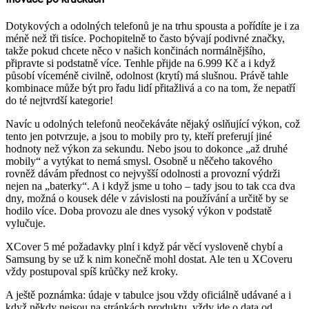
Dotykových a odolných telefonů je na trhu spousta a pořídíte je i za
méně než tři tisíce. Pochopitelně to často bývají podivné značky,
takže pokud chcete něco v našich končinách normálnějšího,
připravte si podstatně více. Tenhle přijde na 6.999 Kč a i když
působí víceméně civilně, odolnost (krytí) má slušnou. Právě tahle
kombinace může být pro řadu lidí přitažlivá a co na tom, že nepatří
do té nejtvrdší kategorie!
Navíc u odolných telefonů neočekáváte nějaký oslňující výkon, což
tento jen potvrzuje, a jsou to mobily pro ty, kteří preferují jiné
hodnoty než výkon za sekundu. Nebo jsou to dokonce „až druhé
mobily“ a vytýkat to nemá smysl. Osobně u něčeho takového
rovněž dávám přednost co nejvyšší odolnosti a provozní výdrži
nejen na „baterky“. A i když jsme u toho – tady jsou to tak cca dva
dny, možná o kousek déle v závislosti na používání a určitě by se
hodilo více. Doba provozu ale dnes vysoký výkon v podstatě
vylučuje.
XCover 5 mé požadavky plní i když pár věcí vysloveně chybí a
Samsung by se už k nim konečně mohl dostat. Ale ten u XCoveru
vždy postupoval spíš krůčky než kroky.
A ještě poznámka: údaje v tabulce jsou vždy oficiálně udávané a i
když někdy nejsou na stránkách produktu, vždy jde o data od