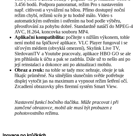
3.456 bodů. Podpora panoramat, režim Pro s nastavením
např. citlivosti a vyvážení na bílou. Přímo dostupný noční
režim chybí, režimů scén je tu hodně málo. Video s
automatickým ostřením i ostřením na bod podle výběru,
přeostřování za pohybu dobré. Standardně natáčí do MPEG-4
AVC, H.264, koncovka souboru MP4.
Aplikační kompatibilita:
počítejte s nižším výkonem, tohle
není mobil na špičkové aplikace. VLC Player fungoval i se
síťovým médiem (obvyklá omezení), Skylink Live TV,
SledovaniTV a Youtube pracovaly, aplikace HBO GO se ale
jen přihlásila k účtu a pak se zadrhla. Dále už to nešlo ani po
její reinstalaci a dokonce ani po aktualizaci mobilu.
Obraz a zvuk:
na tohle se tady moc nehraje, oboje je tak
říkajíc průměrné. Na silnějším slunečním světle potřebuje
displej vytočit jas na maximum a vypnout režim šetření očí.
Zrcadlení obrazovky přes firemní systém Smart View.
Nastavení funkcí bočního tlačítka. Může pracovat i při
zamčené obrazovce, mobil ale musí být probuzen z
pohotovostního režimu.
Inovace po krůčkách