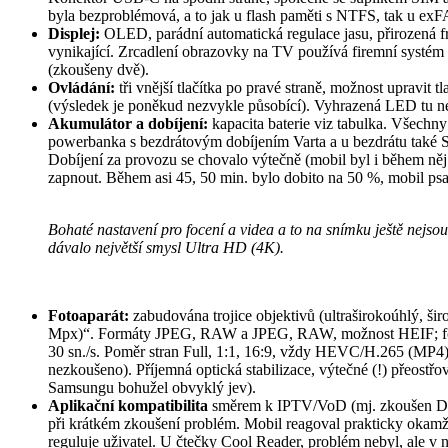
byla bezproblémová, a to jak u flash paměti s NTFS, tak u 
Displej:
OLED, parádní automatická regulace jasu, přirozená fr
vynikající. Zrcadlení obrazovky na TV používá firemní systé
(zkoušeny dvě).
Ovládání:
tři vnější tlačítka po pravé straně, možnost upravit 
(výsledek je poněkud nezvykle působící). Vyhrazená LED tu ne
Akumulátor a dobíjení:
kapacita baterie viz tabulka. Všechn
powerbanka s bezdrátovým dobíjením Varta a u bezdrátu také Sa
Dobíjení za provozu se chovalo výtečně (mobil byl i během něj 
zapnout. Během asi 45, 50 min. bylo dobito na 50 %, mobil psa
Bohaté nastavení pro focení a videa a to na snímku ještě nejsou
dávalo největší smysl Ultra HD (4K).
Fotoaparát:
zabudována trojice objektivů (ultraširokoúhlý, šir
Mpx)“. Formáty JPEG, RAW a JPEG, RAW, možnost HEIF; formá
30 sn./s. Poměr stran Full, 1:1, 16:9, vždy HEVC/H.265 (MP4)
nezkoušeno). Příjemná optická stabilizace, výtečné (!) přeostřo
Samsungu bohužel obvyklý jev).
Aplikační kompatibilita
směrem k IPTV/VoD (mj. zkoušen Dis
při krátkém zkoušení problém. Mobil reagoval prakticky okamžitě
reguluje uživatel. U čtečky Cool Reader, problém nebyl, ale v 