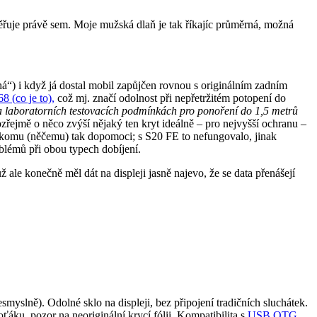
ěřuje právě sem. Moje mužská dlaň je tak říkajíc průměrná, možná
há“) i když já dostal mobil zapůjčen rovnou s originálním zadním
68 (co je to),
což mj. značí odolnost při nepřetržitém potopení do
 laboratorních testovacích podmínkách pro ponoření do 1,5 metrů
ozřejmě o něco zvýší nějaký ten kryt ideálně – pro nejvyšší ochranu –
 někomu (něčemu) tak dopomoci; s S20 FE to nefungovalo, jinak
blémů při obou typech dobíjení.
ale konečně měl dát na displeji jasně najevo, že se data přenášejí
esmyslně). Odolné sklo na displeji, bez připojení tradičních sluchátek.
ku, pozor na neoriginální krycí fólii. Kompatibilita s
USB OTG