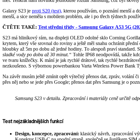
měl. Tenkrát nám novinku jednoduše rozdal Samsung, což byl skvělý 
Galaxy S23 je
proti S20 (test),
kterou používám, o poznání menší a do 
menší, a sice neměla s mobilem problém, ale i po třech týdnech používá
ČTĚTE TAKÉ:
Test střední třídy - Samsung Galaxy A53 5G (20
S23 má hliníkový rám, na displeji OLED odolné sklo Corning Gorilla G
krytem, který vše srovnal do roviny a ještě měl snahu ochránit přední 
hloubky až 5m po dobu až jedné hodiny. To alespoň praví standard. 
sladké vody po dobu až 30 minut.“
Tohle IP68 neodpovídá, takže kdo 
ve tvaru knížečky. K mání je jak rychlé drátové, tak rychlé bezdrátov
nezkoušeno. S výbornou powerbankou Varta Wireless Power Bank T
Na závěr musím ještě zmínit opět výtečný přenos dat, zpráv, volání č
přes něj nebo se jede přes Google; přenos dat přes Samsung je o pozn
Samsung S23 v detailu. Zpracování i materiály ceně určitě odpo
Test nejzákladnějších funkcí
Design, koncepce, zpracování:
klasický návrh, zpracování výte
Konektor USB-C na spodní straně, společně se šuplíkem SIM a 