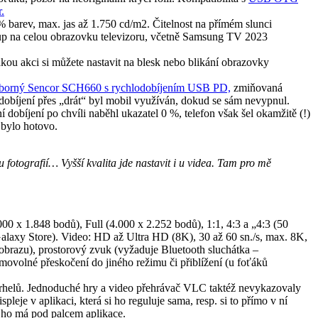
.
 barev, max. jas až 1.750 cd/m2. Čitelnost na přímém slunci
tup na celou obrazovku televizoru, včetně Samsung TV 2023
jakou akci si můžete nastavit na blesk nebo blikání obrazovky
borný Sencor SCH660 s rychlodobíjením USB PD,
zmiňovaná
 dobíjení přes „drát“ byl mobil využíván, dokud se sám nevypnul.
dobíjení po chvíli naběhl ukazatel 0 %, telefon však šel okamžitě (!)
 bylo hotovo.
 fotografií… Vyšší kvalita jde nastavit i u videa. Tam pro mě
000 x 1.848 bodů), Full (4.000 x 2.252 bodů), 1:1, 4:3 a „4:3 (50
xy Store). Video: HD až Ultra HD (8K), 30 až 60 sn./s, max. 8K,
brazu), prostorový zvuk (vyžaduje Bluetooth sluchátka –
amovolné přeskočení do jiného režimu či přiblížení (u foťáků
helů. Jednoduché hry a video přehrávač VLC taktéž nevykazovaly
eje v aplikaci, která si ho reguluje sama, resp. si to přímo v ní
e ho má pod palcem aplikace.