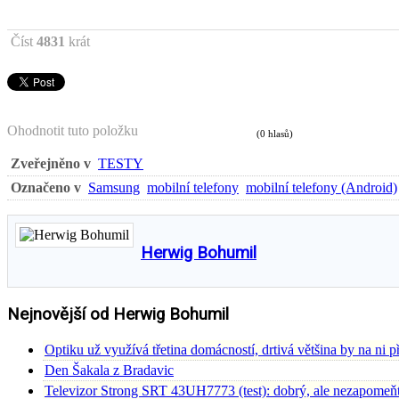
Číst
4831
krát
Ohodnotit tuto položku
(0 hlasů)
Zveřejněno v
TESTY
Označeno v
Samsung
mobilní telefony
mobilní telefony (Android)
Herwig Bohumil
Nejnovější od Herwig Bohumil
Optiku už využívá třetina domácností, drtivá většina by na ni p
Den Šakala z Bradavic
Televizor Strong SRT 43UH7773 (test): dobrý, ale nezapomeňt