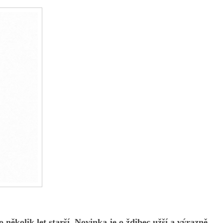
 několik let starší. Novinka je o ždibec užší a výrazně