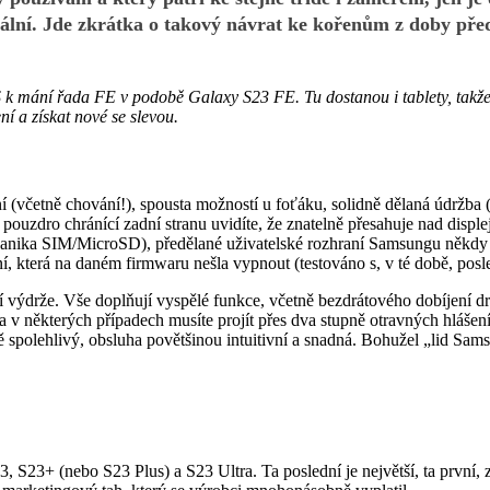
imální. Jde zkrátka o takový návrat ke kořenům z doby př
S k mání řada FE v podobě Galaxy S23 FE. Tu dostanou i tablety, takže
í a získat nové se slevou.
í (včetně chování!), spousta možností u foťáku, solidně dělaná údržba (
ouzdro chránící zadní stranu uvidíte, že znatelně přesahuje nad disple
nika SIM/MicroSD), předělané uživatelské rozhraní Samsungu někdy 
í, která na daném firmwaru nešla vypnout (testováno s, v té době, posle
 výdrže. Vše doplňují vyspělé funkce, včetně bezdrátového dobíjení d
 a v některých případech musíte projít přes dva stupně otravných hlášen
ě spolehlivý, obsluha povětšinou intuitivní a snadná. Bohužel „lid Sa
3, S23+ (nebo S23 Plus) a S23 Ultra. Ta poslední je největší, ta první