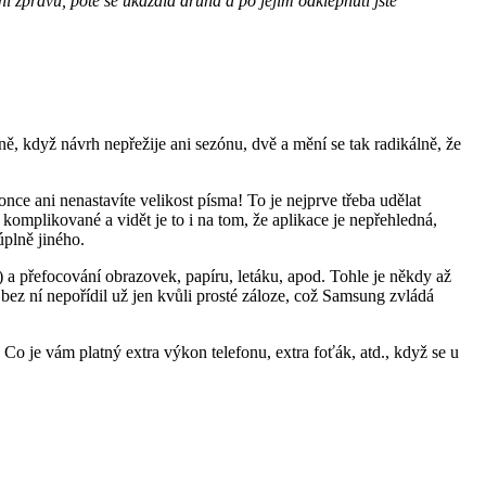
í zprávu, poté se ukázala druhá a po jejím odklepnutí jste
, když návrh nepřežije ani sezónu, dvě a mění se tak radikálně, že
once ani nenastavíte velikost písma! To je nejprve třeba udělat
komplikované a vidět je to i na tom, že aplikace je nepřehledná,
úplně jiného.
 přefocování obrazovek, papíru, letáku, apod. Tohle je někdy až
bez ní nepořídil už jen kvůli prosté záloze, což Samsung zvládá
Co je vám platný extra výkon telefonu, extra foťák, atd., když se u