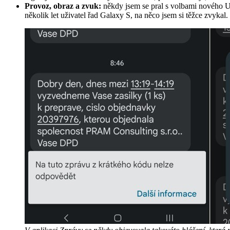
Provoz, obraz a zvuk:
někdy jsem se pral s volbami nového UR
několik let uživatel řad Galaxy S, na něco jsem si těžce zvykal