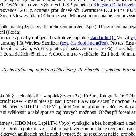
exFAT. Ověřeno na dvou výborných USB pamětech
Kingston DataTraveler
ekvence 120 Hz, ochrana proti únavě očí. Certifikace DCI-P3 na 100 %
m Smart View zvládající Chromecast i Miracast, momentálně neumí výs
tlačítka na displej (obvyklé přehození umístění Zpět). Upozornění na ně
ní (škoda).
y možné způsoby dobíjení, bezdrátové poplatné
standardu Qi.
Využit
vý
msung Itfit Wireless Sterilizer
(test, čas dobití neměřen).
Pro test času
běžně používán, Wi-Fi zapnuto, jas nastaven na cca 50 %). Po zahájení 
l, že za dalších 45 min… A docela mu to vycházelo. Za 1 hod. 40 min.
 všechny (dále mj. poloha a dělicí čáry). Povšimněte si zejména formátu
okoúhlý, „teleobjektiv“ – optický zoom 3x). Režimy fotografie 16:9 (4.
t RAW k mání přes aplikaci Expert RAW (ke stažení z obchodu Gala
. Natáčení s HDR10+ (HEVC), přiblížení mikrofonu (sladění zvuku a o
vání světlo/stín a také spousta zajímavých možností. Občas při focení s
ney+, HBO Max, Lepší.TV, Voyo) vynikající a bez komplikací a zádr
. Drobná potíž může nastat při nastavené automatické regulaci jasu displ
některých aplikacích může mobil vypsat, že jas regulovat nejde, protož