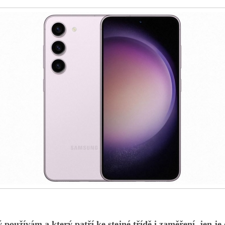
používám a který patří ke stejné třídě i zaměření, jen je o