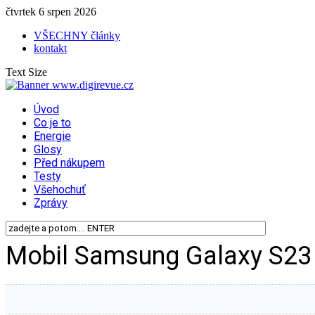
čtvrtek 6 srpen 2026
VŠECHNY články
kontakt
Text Size
Úvod
Co je to
Energie
Glosy
Před nákupem
Testy
Všehochuť
Zprávy
Mobil Samsung Galaxy S23 (