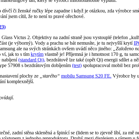
marketingový tah, který se výrobci mnohonásobně vyplatil.
dívčí či ženské ručky lépe zapadne i když je otázkou, zda výrobce sm
ní jsem cítil, že to není to pravé ořechové.
23)
lass Victus 2. Objektivy na zadní straně jsou vystouplé (telefon „kul
část (je výborný). Vody a prachu se bát nemusíte, je tu nejvyšší krytí
IP
Samsung ale na svých stránkách ovšem uvádí něco jiného:
„Založeno na
ví, jak to s tím
krytím
vlastně je! Příjemná je i hmotnost 170 g, tu sam
é nabíjení
(standard Qi),
bezdrátově lze také (opět Qi) energii sdílet a
ype 57908 s bezdrátovým dobíjením
(test)
spolupracoval mobil bez pro
i nastavení plochy ze
„starého“
mobilu Samsung S20 FE.
Výrobce by už 
ání komplexnější.
vídají.
čné, zadní stěna skleněná a špinící se (lidem se to zjevně líbí, za mě n
výstupem z jednoho reproduktoru. Druhý mezi displejem a rámem u foťá