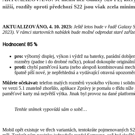
nižší, rozdíly oproti předchozí S22 jsou však zcela min
AKTUALIZOVÁNO, 4. 10. 2023:
Ještě letos bude v řadě Galaxy 
2023). V rámci startovních nabídek bude možné odprodat staré zařízen
Hodnocení: 85 %
pro:
výborný displej, výkon i výdrž na baterky, parádní dobíjen
rozměry (padne i do drobné ručky), pokud dokoupíte originální p
proti:
chybí paměťová karta (nebo alespoň kombinovaná mecha
špatně píší nové, je nepřehledná a vydávající otravná upozorněn
Můžete očekávat:
telefon malých rozměrů vysokého výkonu i solidní
ve verzi 5.1 znatelně zhoršilo, aplikace Zprávy je pomalu o třídu níže
paměťové karty má největší výtka. Jinak byl provoz na dané platform
Tenhle snímek vypovídá sám o sobě…
Mobil opět existuje ve třech variantách, tentokráte pojmenovaných S2