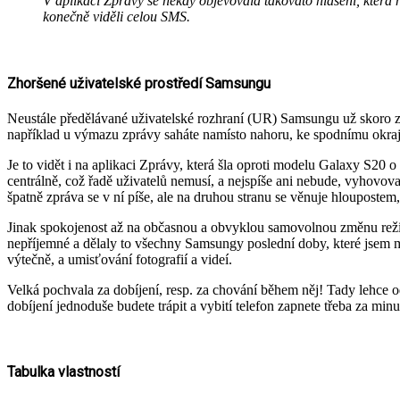
V aplikaci Zprávy se někdy objevovala takováto hlášení, která 
konečně viděli celou SMS.
Zhoršené uživatelské prostředí Samsungu
Neustále předělávané uživatelské rozhraní (UR) Samsungu už skoro za
například u výmazu zprávy saháte namísto nahoru, ke spodnímu okraji
Je to vidět i na aplikaci Zprávy, která šla oproti modelu Galaxy S20 o
centrálně, což řadě uživatelů nemusí, a nejspíše ani nebude, vyhovova
špatně zpráva se v ní píše, ale na druhou stranu se věnuje hloupostem,
Jinak spokojenost až na občasnou a obvyklou samovolnou změnu režim
nepříjemné a dělaly to všechny Samsungy poslední doby, které jsem mě
výtečně, a umisťování fotografií a videí.
Velká pochvala za dobíjení, resp. za chování během něj! Tady lehce od
dobíjení jednoduše budete trápit a vybití telefon zapnete třeba za minu
Tabulka vlastností