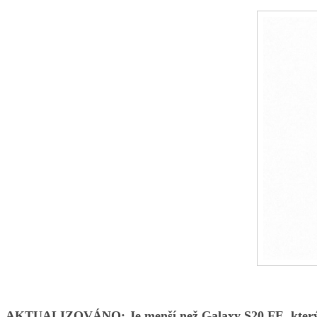
AKTUALIZOVÁNO:
Je menší než Galaxy S20 FE, který 