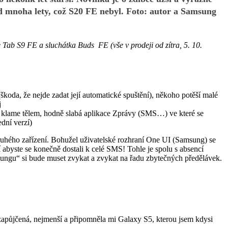
ed mnoha lety, což S20 FE nebyl. Foto: autor a Samsung
 Tab S9 FE a sluchátka Buds FE (vše v prodeji od zítra, 5. 10.
škoda, že nejde zadat její automatické spuštění), někoho potěší malé
j
klame tělem, hodně slabá aplikace Zprávy (SMS…) ve které se
dní verzí)
ruhého zařízení. Bohužel uživatelské rozhraní One UI (Samsung) se
í abyste se konečně dostali k celé SMS! Tohle je spolu s absencí
msungu“ si bude muset zvykat a zvykat na řadu zbytečných předělávek.
, zapůjčená, nejmenší a připomněla mi Galaxy S5, kterou jsem kdysi