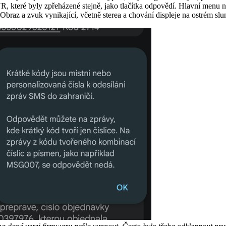
, které byly zpřeházené stejně, jako tlačítka odpovědí. Hlavní menu n
. Obraz a zvuk vynikající, včetně sterea a chování displeje na ostrém s