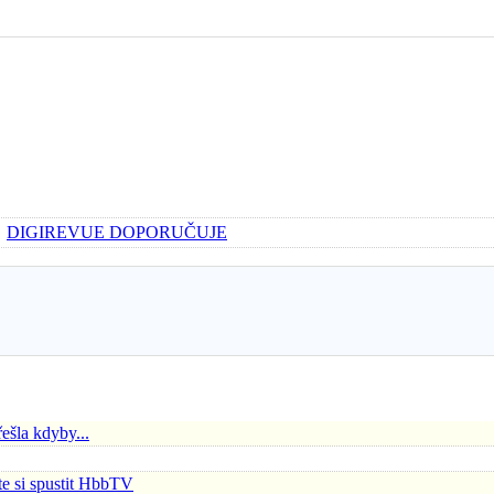
DIGIREVUE DOPORUČUJE
řešla kdyby...
e si spustit HbbTV