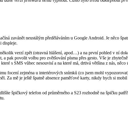
na dané verzi firmwaru nešla vypnout. Často bylo třeba odklepnout prvn
číná zavánět neustálým předěláváním u Google Android. Je něco špatně
 displeje.
 několik verzí zpět (otravná hlášení, apod…) a na první pohled v ní dok
t, a pak povolit volbu pro zvětšování písma přes gesto. Vše je zbytečně 
 které s SMS vůbec nesouvisí a na které má, drtivá většina z nás, něco 
u focení zejména u interiérových snímků (co jsem mohl vypozorovat) a
l. Za mě je ještě špatně absence paměťové karty, nikdy bych si mobil 
lišíte špičkový telefon od průměrného a S23 rozhodně na špičku patří! 
tu.