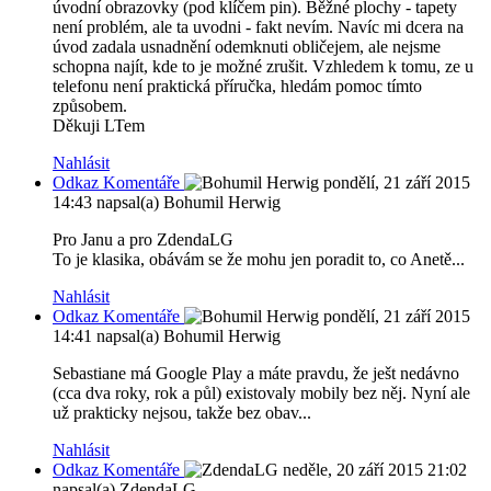
úvodní obrazovky (pod klíčem pin). Běžné plochy - tapety
není problém, ale ta uvodni - fakt nevím. Navíc mi dcera na
úvod zadala usnadnění odemknuti obličejem, ale nejsme
schopna najít, kde to je možné zrušit. Vzhledem k tomu, ze u
telefonu není praktická příručka, hledám pomoc tímto
způsobem.
Děkuji LTem
Nahlásit
Odkaz Komentáře
pondělí, 21 září 2015
14:43
napsal(a) Bohumil Herwig
Pro Janu a pro ZdendaLG
To je klasika, obávám se že mohu jen poradit to, co Anetě...
Nahlásit
Odkaz Komentáře
pondělí, 21 září 2015
14:41
napsal(a) Bohumil Herwig
Sebastiane má Google Play a máte pravdu, že ješt nedávno
(cca dva roky, rok a půl) existovaly mobily bez něj. Nyní ale
už prakticky nejsou, takže bez obav...
Nahlásit
Odkaz Komentáře
neděle, 20 září 2015 21:02
napsal(a) ZdendaLG