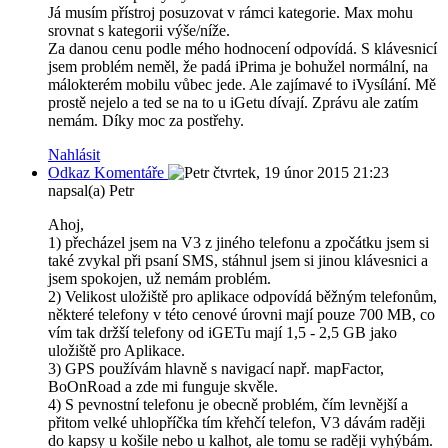
Já musím přístroj posuzovat v rámci kategorie. Max mohu
srovnat s kategorii výše/níže.
Za danou cenu podle mého hodnocení odpovídá. S klávesnicí
jsem problém neměl, že padá iPrima je bohužel normální, na
málokterém mobilu vůbec jede. Ale zajímavé to iVysílání. Mě
prostě nejelo a ted se na to u iGetu dívají. Zprávu ale zatím
nemám. Díky moc za postřehy.
Nahlásit
Odkaz Komentáře
čtvrtek, 19 únor 2015 21:23
napsal(a) Petr
Ahoj,
1) přecházel jsem na V3 z jiného telefonu a zpočátku jsem si
také zvykal při psaní SMS, stáhnul jsem si jinou klávesnici a
jsem spokojen, už nemám problém.
2) Velikost uložiště pro aplikace odpovídá běžným telefonům,
některé telefony v této cenové úrovni mají pouze 700 MB, co
vím tak držší telefony od iGETu mají 1,5 - 2,5 GB jako
uložiště pro Aplikace.
3) GPS používám hlavně s navigací např. mapFactor,
BoOnRoad a zde mi funguje skvěle.
4) S pevnostní telefonu je obecně problém, čím levnější a
přitom velké uhlopříčka tím křehčí telefon, V3 dávám raději
do kapsy u košile nebo u kalhot, ale tomu se raději vyhýbám.