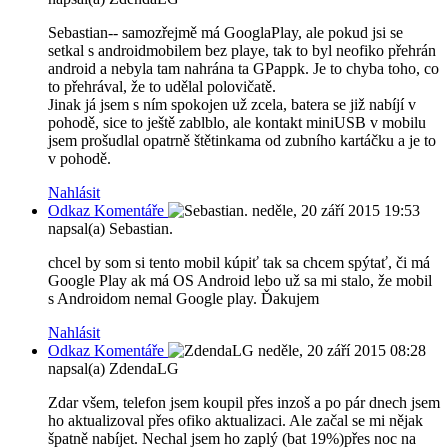
Sebastian-- samozřejmě má GooglaPlay, ale pokud jsi se
setkal s androidmobilem bez playe, tak to byl neofiko přehrán
android a nebyla tam nahrána ta GPappk. Je to chyba toho, co
to přehrával, že to udělal polovičatě.
Jinak já jsem s ním spokojen už zcela, batera se již nabíjí v
pohodě, sice to ještě zablblo, ale kontakt miniUSB v mobilu
jsem prošudlal opatrně štětinkama od zubního kartáčku a je to
v pohodě.
Nahlásit
Odkaz Komentáře
neděle, 20 září 2015 19:53
napsal(a) Sebastian.
chcel by som si tento mobil kúpiť tak sa chcem spýtať, či má
Google Play ak má OS Android lebo už sa mi stalo, že mobil
s Androidom nemal Google play. Ďakujem
Nahlásit
Odkaz Komentáře
neděle, 20 září 2015 08:28
napsal(a) ZdendaLG
Zdar všem, telefon jsem koupil přes inzoš a po pár dnech jsem
ho aktualizoval přes ofiko aktualizaci. Ale začal se mi nějak
špatně nabíjet. Nechal jsem ho zaplý (bat 19%)přes noc na