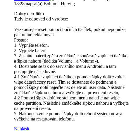
18:28
napsal(a) Bohumil Herwig
Dobry den Jitko
Tady je odpoved od vyrobce:
Vyzkoušejte reset pomocí bočních tlačítek, pokud nepomůže,
pak nutné reklamovat.
Postup:
1. Vypněte telefon.
2. Vyjměte baterii.
3. Zasuňte baterii zpět a zmáčkněte současně zapínací tlačítko
a šipku nahoru (tlačítka Volume+ a Volume -).
4. Dostanete se tak do servisního menu Androidu a tam
postupujte následovně:
4.1 Zmáčkněte zapínací tlačítko a pomocí šipky dolů zvolte:
wipe data/factory reset. Tím se dostanete do podmenu a
pomocí šipky dolů najeďte na: delete all user data. Následně
zmáčkněte šipkou nahoru a vyčkejte na provedení resetu,
4.2 Pomocí šipky dolů ve stejném menu najeďte na: wipe
cache partition. Následně zmáčkněte šipkou nahoru a vyčkejte
na provedení resetu.
5. Nakonec zvolte pomocí šipky dolů reboot system now a
vyčkejte na restartování telefonu.
Nahlásit