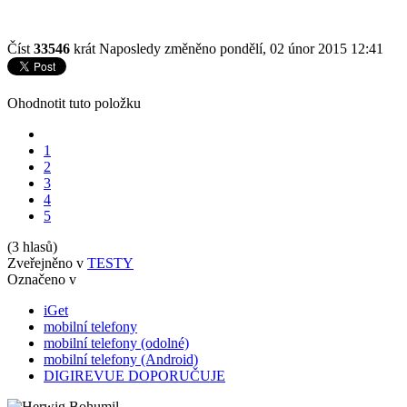
Číst
33546
krát
Naposledy změněno pondělí, 02 únor 2015 12:41
Ohodnotit tuto položku
1
2
3
4
5
(3 hlasů)
Zveřejněno v
TESTY
Označeno v
iGet
mobilní telefony
mobilní telefony (odolné)
mobilní telefony (Android)
DIGIREVUE DOPORUČUJE