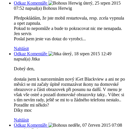
Odkaz Komentáře
úterý, 25 srpen 2015
07:52
napsal(a) Bohous Herwig
Předpokládám, že jste mobil restartovala, resp. zcela vypnula
a opet zapnula.
Pokud to nepomůže a bude to pokracovat nic me nenapada.
Jen servis
Poslal jsem jeste vas dotaz do vyrobci...
Nahlásit
Odkaz Komentáře
úterý, 18 srpen 2015 12:49
napsal(a) Jitka
Dobrý den,
dostala jsem k narozeninám nový iGet Blackview a ani ne po
měsíci se mi začaly úplně rozmazávat ikony na domovské
obrazovce a části obrazovek při posunu na další. V menu je
však vše ostré a pozadí domovské obrazovky taky.. Vůbec si
s tím nevím rady, ještě se mi to u žádného telefonu nestalo..
Poradíte mi někdo?
Díky moc
Nahlásit
Odkaz Komentáře
neděle, 07 červen 2015 07:08