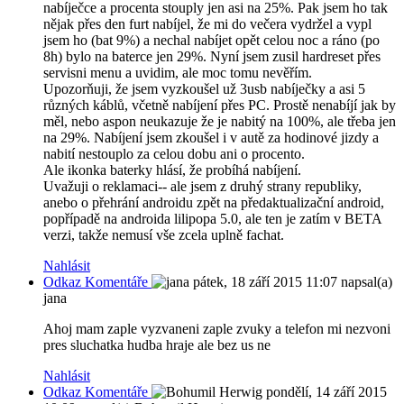
nabíječce a procenta stouply jen asi na 25%. Pak jsem ho tak
nějak přes den furt nabíjel, že mi do večera vydržel a vypl
jsem ho (bat 9%) a nechal nabíjet opět celou noc a ráno (po
8h) bylo na baterce jen 29%. Nyní jsem zusil hardreset přes
servisni menu a uvidim, ale moc tomu nevěřím.
Upozorňuji, že jsem vyzkoušel už 3usb nabíječky a asi 5
různých káblů, včetně nabíjení přes PC. Prostě nenabíjí jak by
měl, nebo aspon neukazuje že je nabitý na 100%, ale třeba jen
na 29%. Nabíjení jsem zkoušel i v autě za hodinové jizdy a
nabití nestouplo za celou dobu ani o procento.
Ale ikonka baterky hlásí, že probíhá nabíjení.
Uvažuji o reklamaci-- ale jsem z druhý strany republiky,
anebo o přehrání androidu zpět na předaktualizační android,
popřípadě na androida lilipopa 5.0, ale ten je zatím v BETA
verzi, takže nemusí vše zcela uplně fachat.
Nahlásit
Odkaz Komentáře
pátek, 18 září 2015 11:07
napsal(a)
jana
Ahoj mam zaple vyzvaneni zaple zvuky a telefon mi nezvoni
pres sluchatka hudba hraje ale bez us ne
Nahlásit
Odkaz Komentáře
pondělí, 14 září 2015