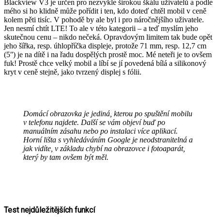
Blackview V3 je určen pro nezvykle širokou škálu uživatelů a podle
mého si ho klidně může pořídit i ten, kdo doteď chtěl mobil v ceně
kolem pěti tisíc. V pohodě by ale byl i pro náročnějšího uživatele.
Jen nesmí chtít LTE! To ale v této kategorii – a teď myslím jeho
skutečnou cenu – nikdo nečeká. Opravdovým limitem tak bude opět
jeho šířka, resp. úhlopříčka displeje, protože 71 mm, resp. 12,7 cm
(5ʺ) je na dítě i na řadu dospělých prostě moc. Mé neteři je to ovšem
fuk! Prostě chce velký mobil a líbí se jí povedená bílá a silikonový
kryt v ceně stejně, jako tvrzený displej s fólii.
Domácí obrazovka je jediná, kterou po spuštění mobilu
v telefonu najdete. Další se vám objeví buď po
manuálním zásahu nebo po instalaci více aplikací.
Horní lišta s vyhledáváním Google je neodstranitelná a
jak vidíte, v základu chybí na obrazovce i fotoaparát,
který by tam ovšem být měl.
Test nejdůležitějších funkcí