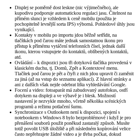
Displej se poměrně dost leskne (nic výjimečného), ale
kupodivu podporuje automatickou regulaci jasu. Čitelnost na
přímém slunci je vzhledem k ceně mobilu (použita je
pochopitelně levnější sorta IPS) výborná. Pohledové úhly jsou
vynikající.
Kontakty v mobilu po importu jdou běžně setřídit, na
tlačítkách pod čarou máte jednak samostatnou ikonu pro
přístup k přímému vytáčení telefonních čísel, jednak další
ikonu, kterou vstupujete do kontaktů, oblíbených kontaktů,
atd.
Ovládání – k dispozici jsou tři dotyková tlačítka provedená v
klasickém duchu, tj. Domů, Zpět a Kontextové menu.
Tlačítek pod čarou je pět a čtyři z nich jdou upravit či zaměnit
za jiná (až na vstup do seznamu aplikací). Z hlavní stránky a
ani z dalších však nejde odebrat lišta vyhledávání Google.
Focení a video: fotoaparát má zabudovaný autofokus, ostří
dotykem na displeji a ve výbavě je i blesk. Možností
nastavení je nezvykle mnoho, včetně několika scénických
programů a režimu potlačení šumu.
Synchronizace s Outlookem není k dispozici, spojení s
notebookem s Windows 8 bylo bezproblémové i když je pro
přenášení souborů použit poněkud zastaralý způsob. Musíte
totiž povolit USB úložiště a při následném kopírování velice
často nepřehrajete žádné video a je třeba počkat, dokud