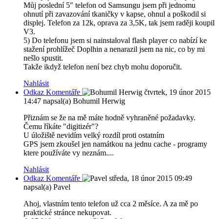
Můj poslední 5" telefon od Samsungu jsem při jednomu
ohnutí při zavazování tkaničky v kapse, ohnul a poškodil si
displej. Telefon za 12k, oprava za 3,5K, tak jsem raději koupil
V3.
5) Do telefonu jsem si nainstaloval flash player co nabízí ke
stažení prohlížeč Doplhin a nenarazil jsem na nic, co by mi
nešlo spustit.
Takže ikdyž telefon není bez chyb mohu doporučit.
Nahlásit
Odkaz Komentáře
čtvrtek, 19 únor 2015
14:47
napsal(a) Bohumil Herwig
Přiznám se že na mě máte hodně vyhraněné požadavky.
Čemu říkáte "digitizér"?
U úložiště nevidím velký rozdíl proti ostatním
GPS jsem zkoušel jen namátkou na jednu cache - programy
ktere používáte vy neznám....
Nahlásit
Odkaz Komentáře
středa, 18 únor 2015 09:49
napsal(a) Pavel
Ahoj, vlastním tento telefon už cca 2 měsíce. A za mě po
praktické stránce nekupovat.