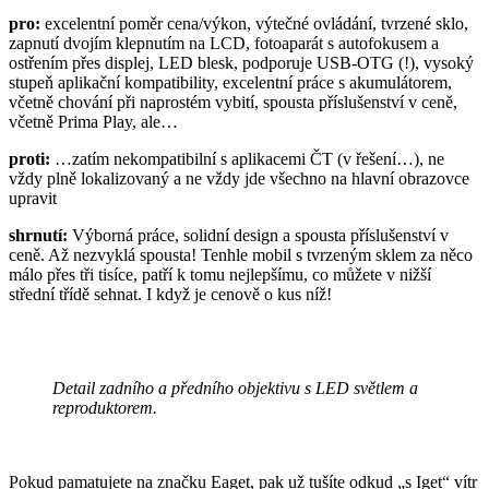
pro:
excelentní poměr cena/výkon, výtečné ovládání, tvrzené sklo,
zapnutí dvojím klepnutím na LCD, fotoaparát s autofokusem a
ostřením přes displej, LED blesk, podporuje USB-OTG (!), vysoký
stupeň aplikační kompatibility, excelentní práce s akumulátorem,
včetně chování při naprostém vybití, spousta příslušenství v ceně,
včetně Prima Play, ale…
proti:
…zatím nekompatibilní s aplikacemi ČT (v řešení…), ne
vždy plně lokalizovaný a ne vždy jde všechno na hlavní obrazovce
upravit
shrnutí:
Výborná práce, solidní design a spousta příslušenství v
ceně. Až nezvyklá spousta! Tenhle mobil s tvrzeným sklem za něco
málo přes tři tisíce, patří k tomu nejlepšímu, co můžete v nižší
střední třídě sehnat. I když je cenově o kus níž!
Detail zadního a předního objektivu s LED světlem a
reproduktorem.
Pokud pamatujete na značku Eaget, pak už tušíte odkud „s Iget“ vítr