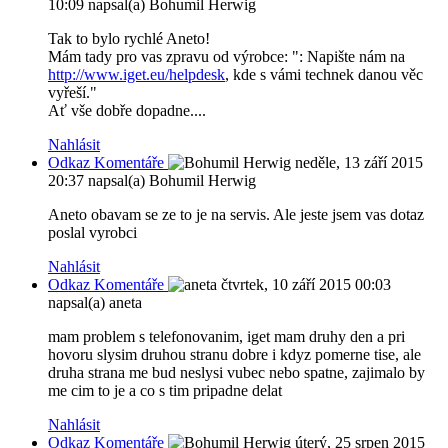
10:09
napsal(a) Bohumil Herwig
Tak to bylo rychlé Aneto!
Mám tady pro vas zpravu od výrobce: ": Napište nám na
http://www.iget.eu/helpdesk
, kde s vámi technek danou věc
vyřeší."
Ať vše dobře dopadne....
Nahlásit
Odkaz Komentáře
neděle, 13 září 2015
20:37
napsal(a) Bohumil Herwig
Aneto obavam se ze to je na servis. Ale jeste jsem vas dotaz
poslal vyrobci
Nahlásit
Odkaz Komentáře
čtvrtek, 10 září 2015 00:03
napsal(a) aneta
mam problem s telefonovanim, iget mam druhy den a pri
hovoru slysim druhou stranu dobre i kdyz pomerne tise, ale
druha strana me bud neslysi vubec nebo spatne, zajimalo by
me cim to je a co s tim pripadne delat
Nahlásit
Odkaz Komentáře
úterý, 25 srpen 2015