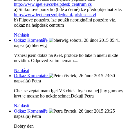
http://www.iget.eu/cs/helpdesk-centrum-cs
a) Silikonové pouzdro (bílé a černé) lze předopbjednat zde:
http://www.iget.eu/cs/objednani-prislusenstvi
b) Flipové pouzdro, lze použít neoriginální pouzdro viz.
odkaz na helpdesk centrum
Nahlásit
Odkaz Komentáře
sobota, 28 únor 2015 05:41
napsal(a) bherwig
Vznesl jsem dotaz na iGet, protoze ho take n anetu nikde
nevidim. Odpoved zatim nemam....
Nahlásit
Odkaz Komentáře
čtvrtek, 26 únor 2015 23:30
napsal(a) Petra
Chci se zeptat mam Iget V3 chtela bych na nej jiny gumovy
kryt je mozne ho nekde sehnat.Dekuji Petra
Nahlásit
Odkaz Komentáře
čtvrtek, 26 únor 2015 23:25
napsal(a) Petra
Dobry den