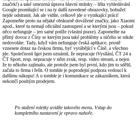
značek!) a také omezená úprava hlavní stránky – lišta vyhledávání
Google promítající se i na ty další zavedené obrazovky, bohužel
nejde odstranit. Jak ale vidíte, celkově jde o vynikající práci!
Zapomeňte proto na nějaké obskurně dovážené značky, jako Xiaomi
apod., které tu nemají oficiální zastoupení a se kterými jsou – pokud
něco nefunguje – jen samé potíže (vlastní praxe). Zapomeňte na
přímý dovoz z Číny se kterým jsou také problémy a ničeho se nikde
nedovoláte. Tady, když vám nefunguje česká aplikace, prostě
vznesete dotaz na českou firmu, byť vyrábějící v Číně, a všechno
jde. Společnosti Iget jsem oznámil, že nepracuje iVysílání, ČT 24 a
ČT Sport, resp. nepracuje v něm zvuk, resp. video stream, a nejen
že to někoho zajímalo, ale protože jsem byl první, kdo jim to sdělil,
začala to firma i řešit. O tomhle je poprodejní podpora vedoucí k
dalšímu nákupu! A o tomhle je i komunikace se zákazníkem, která
nekončí pouhým prodejem.
Po stažení roletky uvidíte takovéto menu. Vstup do
kompletního nastavení je vpravo nahoře.