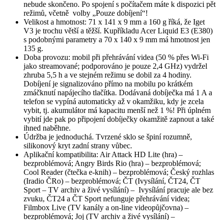
nebude skončeno. Po spojení s počítačem máte k dispozici pět
režimů, včetně volby „Pouze dobíjení“!
Velikost a hmotnost: 71 x 141 x 9 mm a 160 g říká, že Iget
V3 je trochu větší a těžší. Kupříkladu Acer Liquid E3 (E380)
s podobnými parametry a 70 x 140 x 9 mm má hmotnost jen
135 g.
Doba provozu: mobil při přehrávání videa (50 % přes Wi-Fi
jako streamované; podporováno je pouze 2,4 GHz) vydržel
zhruba 5,5 h a ve stejném režimu se dobil za 4 hodiny.
Dobíjení je signalizováno přímo na mobilu po krátkém
zmáčknutí napájecího tlačítka. Dodávaná dobíječka má 1 A a
telefon se vypíná automaticky až v okamžiku, kdy je zcela
vybit, tj. akumulátor má kapacitu menší než 1 %! Při úplném
vybití jde pak po připojení dobíječky okamžitě zapnout a také
ihned naběhne.
Údržba je jednoduchá. Tvrzené sklo se špiní rozumně,
silikonový kryt zadní strany vůbec.
Aplikační kompatibilita: Air Attack HD Lite (hra) –
bezproblémová; Angry Birds Rio (hra) – bezproblémová;
Cool Reader (čtečka e-knih) – bezproblémová; Český rozhlas
(Iradio ČRo) – bezproblémová; ČT (Ivysílání, ČT24, ČT
Sport – TV archiv a živé vysílání) – Ivysílání pracuje ale bez
zvuku, ČT24 a ČT Sport nefunguje přehrávání videa;
Filmbox Live (TV kanály a on-line videopůjčovna) –
bezproblémová; Joj (TV archiv a živé vysílání) –