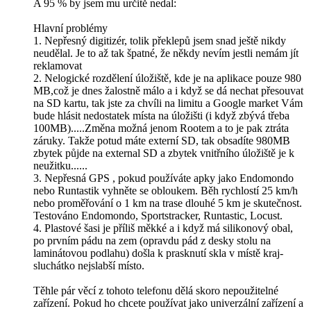
A 95 % by jsem mu určitě nedal:
Hlavní problémy
1. Nepřesný digitizér, tolik překlepů jsem snad ještě nikdy
neudělal. Je to až tak špatné, že někdy nevím jestli nemám jít
reklamovat
2. Nelogické rozdělení úložiště, kde je na aplikace pouze 980
MB,což je dnes žalostně málo a i když se dá nechat přesouvat
na SD kartu, tak jste za chvíli na limitu a Google market Vám
bude hlásit nedostatek místa na úložišti (i když zbývá třeba
100MB).....Změna možná jenom Rootem a to je pak ztráta
záruky. Takže potud máte externí SD, tak obsadíte 980MB
zbytek půjde na external SD a zbytek vnitřního úložiště je k
neužitku......
3. Nepřesná GPS , pokud používáte apky jako Endomondo
nebo Runtastik vyhněte se obloukem. Běh rychlostí 25 km/h
nebo proměřování o 1 km na trase dlouhé 5 km je skutečnost.
Testováno Endomondo, Sportstracker, Runtastic, Locust.
4. Plastové šasi je příliš měkké a i když má silikonový obal,
po prvním pádu na zem (opravdu pád z desky stolu na
laminátovou podlahu) došla k prasknutí skla v místě kraj-
sluchátko nejslabší místo.
Těhle pár věcí z tohoto telefonu dělá skoro nepoužitelné
zařízení. Pokud ho chcete používat jako univerzální zařízení a