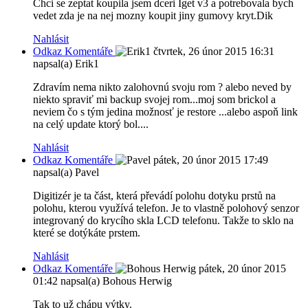
Chci se zeptat koupila jsem dceri Iget v3 a potrebovala bych
vedet zda je na nej mozny koupit jiny gumovy kryt.Dik
Nahlásit
Odkaz Komentáře
čtvrtek, 26 únor 2015 16:31
napsal(a) Erik1
Zdravím nema nikto zalohovnú svoju rom ? alebo neved by
niekto spraviť mi backup svojej rom...moj som brickol a
neviem čo s tým jedina možnosť je restore ...alebo aspoň link
na celý update ktorý bol....
Nahlásit
Odkaz Komentáře
pátek, 20 únor 2015 17:49
napsal(a) Pavel
Digitizér je ta část, která převádí polohu dotyku prstů na
polohu, kterou využívá telefon. Je to vlastně polohový senzor
integrovaný do krycího skla LCD telefonu. Takže to sklo na
které se dotýkáte prstem.
Nahlásit
Odkaz Komentáře
pátek, 20 únor 2015
01:42
napsal(a) Bohous Herwig
Tak to už chápu výtky.