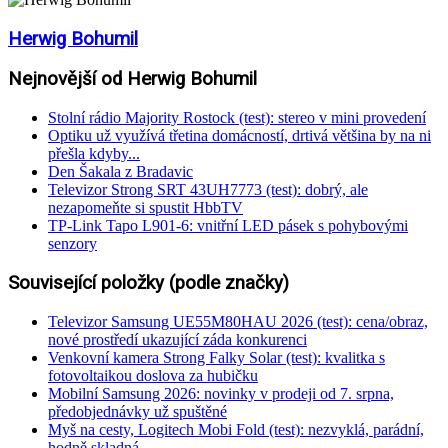
Herwig Bohumil
Nejnovější od Herwig Bohumil
Stolní rádio Majority Rostock (test): stereo v mini provedení
Optiku už využívá třetina domácností, drtivá většina by na ni
přešla kdyby...
Den Šakala z Bradavic
Televizor Strong SRT 43UH7773 (test): dobrý, ale
nezapomeňte si spustit HbbTV
TP-Link Tapo L901-6: vnitřní LED pásek s pohybovými
senzory
Související položky (podle značky)
Televizor Samsung UE55M80HAU 2026 (test): cena/obraz,
nové prostředí ukazující záda konkurenci
Venkovní kamera Strong Falky Solar (test): kvalitka s
fotovoltaikou doslova za hubičku
Mobilní Samsung 2026: novinky v prodeji od 7. srpna,
předobjednávky už spuštěné
Myš na cesty, Logitech Mobi Fold (test): nezvyklá, parádní,
hodně skladná