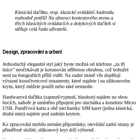
Klasická tlačítka, resp. klasické ovládání Androidu
rozhodně potěší! Na absenci kontextového menu a
třech klasických ovládacích a dotykových tlačítek si
stěžuje celá řada uživatelů.
Design, zpracování a určení
Jednoduchý elegantní styl jaký byste možná od telefonu „za tři
tisíce“ neočekávali je korunován stříbrnou obrubou, což bohužel
není na fotografiích příliš vidět. Na zadní straně vše doplňují
výrazné kosočtvercové ornamenty, které najdete i na silikonovém
krytu, který můžete použít nebo také nemusíte.
Hardwarová tlačítka (zapnutí/vypnutí, hlasitost) najdete na obou
bocích, nahoře je umístěno připojení pro sluchátka a konektor Micro
USB. Paměťová karta a obě mechaniky SIM karet (jedna klasická,
druhá mini) najdete pod zadním krytem.
Ke zpracování mobilu nemám připomínky, otevírání zadní strany je
přiměřeně složité, silikonový kryt drží výborně.