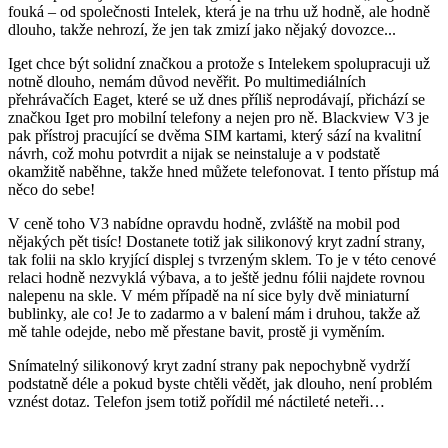
fouká – od společnosti Intelek, která je na trhu už hodně, ale hodně
dlouho, takže nehrozí, že jen tak zmizí jako nějaký dovozce...
Iget chce být solidní značkou a protože s Intelekem spolupracuji už
notně dlouho, nemám důvod nevěřit. Po multimediálních
přehrávačích Eaget, které se už dnes příliš neprodávají, přichází se
značkou Iget pro mobilní telefony a nejen pro ně. Blackview V3 je
pak přístroj pracující se dvěma SIM kartami, který sází na kvalitní
návrh, což mohu potvrdit a nijak se neinstaluje a v podstatě
okamžitě naběhne, takže hned můžete telefonovat. I tento přístup má
něco do sebe!
V ceně toho V3 nabídne opravdu hodně, zvláště na mobil pod
nějakých pět tisíc! Dostanete totiž jak silikonový kryt zadní strany,
tak folii na sklo kryjící displej s tvrzeným sklem. To je v této cenové
relaci hodně nezvyklá výbava, a to ještě jednu fólii najdete rovnou
nalepenu na skle. V mém případě na ní sice byly dvě miniaturní
bublinky, ale co! Je to zadarmo a v balení mám i druhou, takže až
mě tahle odejde, nebo mě přestane bavit, prostě ji vyměním.
Snímatelný silikonový kryt zadní strany pak nepochybně vydrží
podstatně déle a pokud byste chtěli vědět, jak dlouho, není problém
vznést dotaz. Telefon jsem totiž pořídil mé náctileté neteři…