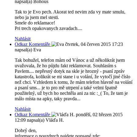
napsal(a) Bohous
Tak to je Evo pech. Akorat ted nevim zda vy mate smulu,
nebo ja jsem mel stesti.
Smele do reklamace!
Pri trech opakovanych zavadach....
Nahlásit
Odkaz Komentáře
čtvrtek, 04 červen 2015 17:23
napsal(a) Eva
Tak bohužel, telefon mám od Vánoc a už několikrát jsem
uvažovala, že ho půjdu fakt reklamovat. Souhlasím s
Pavlem.... nepřesný dotyk na skle je hrozný - psaní zpráv
katastrofa, kolikrát se mi stane i u volání, že vytočí jiné číslo
než chci. Vzhledem k tomu, že mám telefon hlavně na volání
a psaní sms... je to pro mě utrpení a také velmi špatně
použitelný, už bych ho nechtěla ani za nic :_( To, že tam je
málo místa na apky, taky pravda...
Nahlásit
Odkaz Komentáře
pondělí, 02 březen 2015
12:09
napsal(a) Vláďa H.
Dobrý den,
informace o pouzdrech najdete popsané zde: