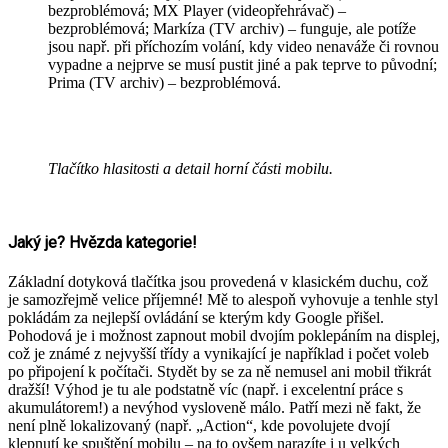
bezproblémová; MX Player (videopřehrávač) –
bezproblémová; Markíza (TV archiv) – funguje, ale potíže
jsou např. při příchozím volání, kdy video nenaváže či rovnou
vypadne a nejprve se musí pustit jiné a pak teprve to původní;
Prima (TV archiv) – bezproblémová.
Tlačítko hlasitosti a detail horní části mobilu.
Jaký je? Hvězda kategorie!
Základní dotyková tlačítka jsou provedená v klasickém duchu, což
je samozřejmě velice příjemné! Mě to alespoň vyhovuje a tenhle styl
pokládám za nejlepší ovládání se kterým kdy Google přišel.
Pohodová je i možnost zapnout mobil dvojím poklepáním na displej,
což je známé z nejvyšší třídy a vynikající je například i počet voleb
po připojení k počítači. Stydět by se za ně nemusel ani mobil třikrát
dražší! Výhod je tu ale podstatně víc (např. i excelentní práce s
akumulátorem!) a nevýhod vysloveně málo. Patří mezi ně fakt, že
není plně lokalizovaný (např. „Action“, kde povolujete dvojí
klepnutí ke spuštění mobilu – na to ovšem narazíte i u velkých