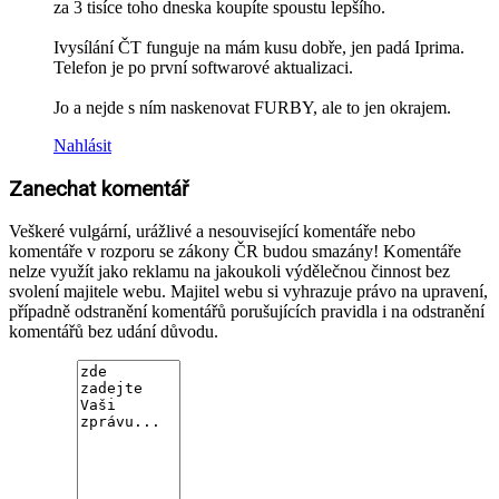
za 3 tisíce toho dneska koupíte spoustu lepšího.
Ivysílání ČT funguje na mám kusu dobře, jen padá Iprima.
Telefon je po první softwarové aktualizaci.
Jo a nejde s ním naskenovat FURBY, ale to jen okrajem.
Nahlásit
Zanechat komentář
Veškeré vulgární, urážlivé a nesouvisející komentáře nebo
komentáře v rozporu se zákony ČR budou smazány! Komentáře
nelze využít jako reklamu na jakoukoli výdělečnou činnost bez
svolení majitele webu. Majitel webu si vyhrazuje právo na upravení,
případně odstranění komentářů porušujících pravidla i na odstranění
komentářů bez udání důvodu.