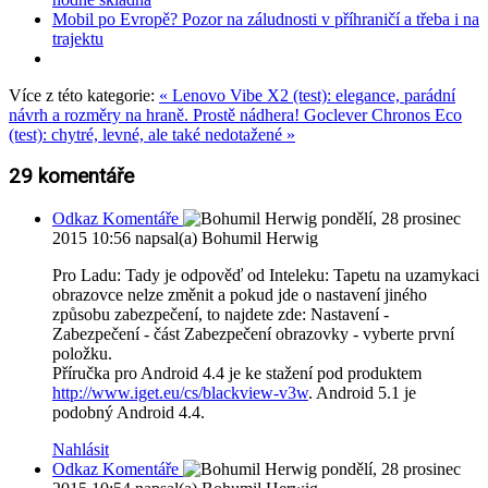
Mobil po Evropě? Pozor na záludnosti v příhraničí a třeba i na
trajektu
Více z této kategorie:
« Lenovo Vibe X2 (test): elegance, parádní
návrh a rozměry na hraně. Prostě nádhera!
Goclever Chronos Eco
(test): chytré, levné, ale také nedotažené »
29
komentáře
Odkaz Komentáře
pondělí, 28 prosinec
2015 10:56
napsal(a) Bohumil Herwig
Pro Ladu: Tady je odpověď od Inteleku: Tapetu na uzamykaci
obrazovce nelze změnit a pokud jde o nastavení jiného
způsobu zabezpečení, to najdete zde: Nastavení -
Zabezpečení - část Zabezpečení obrazovky - vyberte první
položku.
Příručka pro Android 4.4 je ke stažení pod produktem
http://www.iget.eu/cs/blackview-v3w
. Android 5.1 je
podobný Android 4.4.
Nahlásit
Odkaz Komentáře
pondělí, 28 prosinec