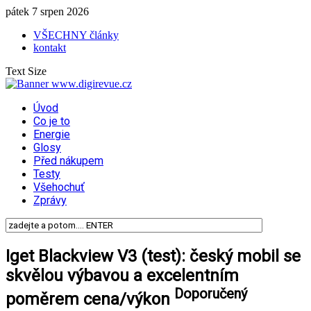
pátek 7 srpen 2026
VŠECHNY články
kontakt
Text Size
Úvod
Co je to
Energie
Glosy
Před nákupem
Testy
Všehochuť
Zprávy
Iget Blackview V3 (test): český mobil se
skvělou výbavou a excelentním
Doporučený
poměrem cena/výkon