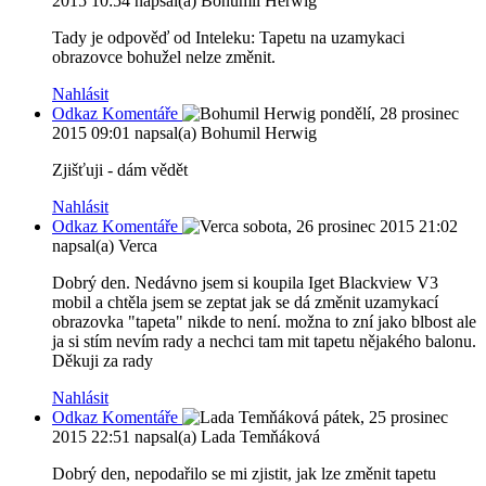
2015 10:54
napsal(a) Bohumil Herwig
Tady je odpověď od Inteleku: Tapetu na uzamykaci
obrazovce bohužel nelze změnit.
Nahlásit
Odkaz Komentáře
pondělí, 28 prosinec
2015 09:01
napsal(a) Bohumil Herwig
Zjišťuji - dám vědět
Nahlásit
Odkaz Komentáře
sobota, 26 prosinec 2015 21:02
napsal(a) Verca
Dobrý den. Nedávno jsem si koupila Iget Blackview V3
mobil a chtěla jsem se zeptat jak se dá změnit uzamykací
obrazovka "tapeta" nikde to není. možna to zní jako blbost ale
ja si stím nevím rady a nechci tam mit tapetu nějakého balonu.
Děkuji za rady
Nahlásit
Odkaz Komentáře
pátek, 25 prosinec
2015 22:51
napsal(a) Lada Temňáková
Dobrý den, nepodařilo se mi zjistit, jak lze změnit tapetu