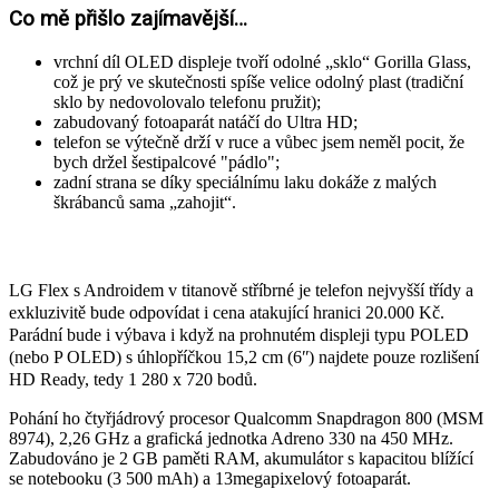
Co mě přišlo zajímavější…
vrchní díl OLED displeje tvoří odolné „sklo“ Gorilla Glass,
což je prý ve skutečnosti spíše velice odolný plast (tradiční
sklo by nedovolovalo telefonu pružit);
zabudovaný fotoaparát natáčí do Ultra HD;
telefon se výtečně drží v ruce a vůbec jsem neměl pocit, že
bych držel šestipalcové "pádlo";
zadní strana se díky speciálnímu laku dokáže z malých
škrábanců sama „zahojit“.
LG Flex s Androidem v titanově stříbrné je telefon nejvyšší třídy a
exkluzivitě bude odpovídat i cena atakující hranici 20.000 Kč.
Parádní bude i výbava i když na prohnutém displeji typu POLED
(nebo P OLED) s úhlopříčkou 15,2 cm (6ʺ) najdete pouze rozlišení
HD Ready, tedy 1 280 x 720 bodů.
Pohání ho čtyřjádrový procesor Qualcomm Snapdragon 800 (MSM
8974), 2,26 GHz a grafická jednotka Adreno 330 na 450 MHz.
Zabudováno je 2 GB paměti RAM, akumulátor s kapacitou blížící
se notebooku (3 500 mAh) a 13megapixelový fotoaparát.