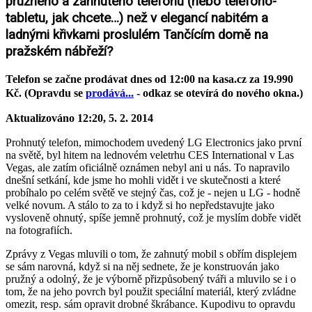
pružného a zahnutého telefonu (nebo telefono-
tabletu, jak chcete…) než v elegancí nabitém a
ladnými křivkami proslulém Tančícím domě na
pražském nábřeží?
Telefon se začne prodávat dnes od 12:00 na kasa.cz za 19.990
Kč. (Opravdu se
prodává...
- odkaz se otevírá do nového okna.)
Aktualizováno 12:20, 5. 2. 2014
Prohnutý telefon, mimochodem uvedený LG Electronics jako první
na světě, byl hitem na lednovém veletrhu CES International v Las
Vegas, ale zatím oficiálně oznámen nebyl ani u nás. To napravilo
dnešní setkání, kde jsme ho mohli vidět i ve skutečnosti a které
probíhalo po celém světě ve stejný čas, což je - nejen u LG - hodně
velké novum. A stálo to za to i když si ho nepředstavujte jako
vysloveně ohnutý, spíše jemně prohnutý, což je myslím dobře vidět
na fotografiích.
Zprávy z Vegas mluvili o tom, že zahnutý mobil s obřím displejem
se sám narovná, když si na něj sednete, že je konstruován jako
pružný a odolný, že je výborně přizpůsobený tváři a mluvilo se i o
tom, že na jeho povrch byl použit speciální materiál, který zvládne
omezit, resp. sám opravit drobné škrábance. Kupodivu to opravdu