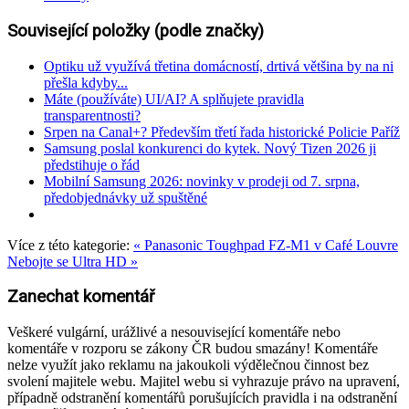
Související položky (podle značky)
Optiku už využívá třetina domácností, drtivá většina by na ni
přešla kdyby...
Máte (používáte) UI/AI? A splňujete pravidla
transparentnosti?
Srpen na Canal+? Především třetí řada historické Policie Paříž
Samsung poslal konkurenci do kytek. Nový Tizen 2026 ji
předstihuje o řád
Mobilní Samsung 2026: novinky v prodeji od 7. srpna,
předobjednávky už spuštěné
Více z této kategorie:
« Panasonic Toughpad FZ-M1 v Café Louvre
Nebojte se Ultra HD »
Zanechat komentář
Veškeré vulgární, urážlivé a nesouvisející komentáře nebo
komentáře v rozporu se zákony ČR budou smazány! Komentáře
nelze využít jako reklamu na jakoukoli výdělečnou činnost bez
svolení majitele webu. Majitel webu si vyhrazuje právo na upravení,
případně odstranění komentářů porušujících pravidla i na odstranění