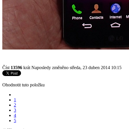
Číst
13596
krát
Naposledy změněno středa, 23 duben 2014 10:15
Ohodnotit tuto položku
1
2
3
4
5