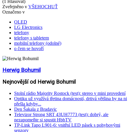
(1 Hlasovat)
Zveřejněno v
VŠEHOCHUŤ
Označeno v
OLED
LG Electronics
telefony
telefony s tabletem
mobilní telefony (odolné)
o čem se hovoří
Herwig Bohumil
Nejnovější od Herwig Bohumil
Stolní rádio Majority Rostock (test): stereo v mini provedení
Optiku už využívá třetina domácností, drtivá většina by na ni
přešla kdyby...
Den Šakala z Bradavic
Televizor Strong SRT 43UH7773 (test): dobrý, ale
nezapomeňte si spustit HbbTV
TP-Link Tapo L901-6: vnitřní LED pásek s pohybovými
senzory