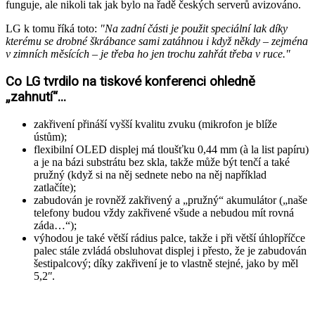
funguje, ale nikoli tak jak bylo na řadě českých serverů avizováno.
LG k tomu říká toto:
"Na zadní části je použit speciální lak díky
kterému se drobné škrábance sami zatáhnou i když někdy – zejména
v zimních měsících – je třeba ho jen trochu zahřát třeba v ruce."
Co LG tvrdilo na tiskové konferenci ohledně
„zahnutí“...
zakřivení přináší vyšší kvalitu zvuku (mikrofon je blíže
ústům);
flexibilní OLED displej má tloušťku 0,44 mm (à la list papíru)
a je na bázi substrátu bez skla, takže může být tenčí a také
pružný (když si na něj sednete nebo na něj například
zatlačíte);
zabudován je rovněž zakřivený a „pružný“ akumulátor („naše
telefony budou vždy zakřivené všude a nebudou mít rovná
záda…“);
výhodou je také větší rádius palce, takže i při větší úhlopříčce
palec stále zvládá obsluhovat displej i přesto, že je zabudován
šestipalcový; díky zakřivení je to vlastně stejné, jako by měl
5,2ʺ.