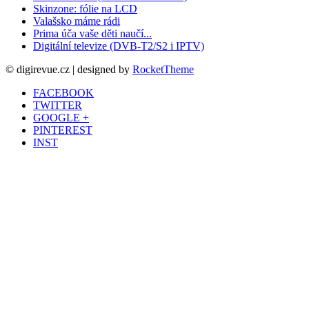
Skinzone: fólie na LCD
Valašsko máme rádi
Prima úča vaše děti naučí...
Digitální televize (DVB-T2/S2 i IPTV)
© digirevue.cz | designed by
RocketTheme
FACEBOOK
TWITTER
GOOGLE +
PINTEREST
INST