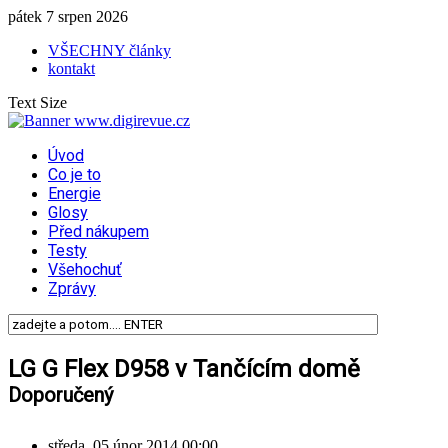
pátek 7 srpen 2026
VŠECHNY články
kontakt
Text Size
Úvod
Co je to
Energie
Glosy
Před nákupem
Testy
Všehochuť
Zprávy
LG G Flex D958 v Tančícím domě
Doporučený
středa, 05 únor 2014 00:00