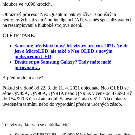
hloubce ve 4.096 krocích.
Obrazový procesor Neo Quantum pak využívá 16odlišných
neuronových sítí s umělou inteligencí (AI), vesměs specializovaných
na resamplování a hluboké strojové učení.
ČTĚTE TAKÉ:
Samsung představil nové televizory pro rok 2021. Nejde
jen o MicroLED, ale také o Neo QLED s novým
podsvícením LED
Díváte se po Samsung Galaxy? Tady máte malé
porovnání…
A předprodejní akce?
Pokud si v době od 22. 3. do 11. 4. 2021 objednáte Neo QLED ze
série QN85A, QN90A, QN91A nebo QN95A v ceně od 47.990 Kč
do 154.990 Kč, získáte mobil Samsung Galaxy S21. Akce platí v
uvedeném termínu nebo do vyprodání předem určených zásob.
Televizory, kterých se nabídka týká:
Samsung QE55QN85 – 49.990 Kč, předpokládaná expedice