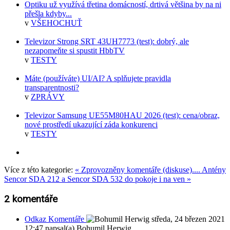
Optiku už využívá třetina domácností, drtivá většina by na ni
přešla kdyby...
v
VŠEHOCHUŤ
Televizor Strong SRT 43UH7773 (test): dobrý, ale
nezapomeňte si spustit HbbTV
v
TESTY
Máte (používáte) UI/AI? A splňujete pravidla
transparentnosti?
v
ZPRÁVY
Televizor Samsung UE55M80HAU 2026 (test): cena/obraz,
nové prostředí ukazující záda konkurenci
v
TESTY
Více z této kategorie:
« Zprovozněny komentáře (diskuse)....
Antény
Sencor SDA 212 a Sencor SDA 532 do pokoje i na ven »
2
komentáře
Odkaz Komentáře
středa, 24 březen 2021
12:47
napsal(a) Bohumil Herwig