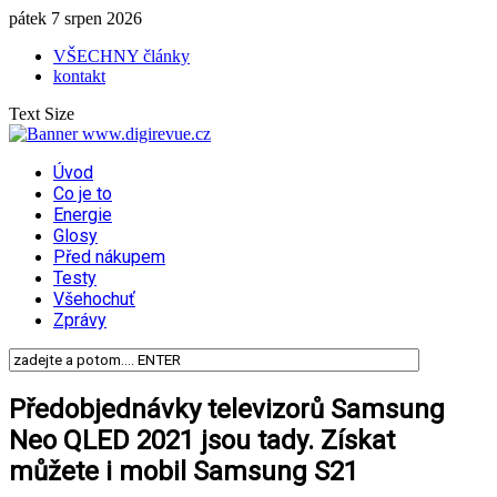
pátek 7 srpen 2026
VŠECHNY články
kontakt
Text Size
Úvod
Co je to
Energie
Glosy
Před nákupem
Testy
Všehochuť
Zprávy
Předobjednávky televizorů Samsung
Neo QLED 2021 jsou tady. Získat
můžete i mobil Samsung S21