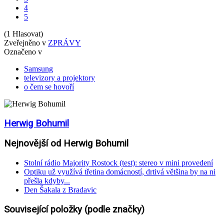
4
5
(1 Hlasovat)
Zveřejněno v
ZPRÁVY
Označeno v
Samsung
televizory a projektory
o čem se hovoří
Herwig Bohumil
Nejnovější od Herwig Bohumil
Stolní rádio Majority Rostock (test): stereo v mini provedení
Optiku už využívá třetina domácností, drtivá většina by na ni
přešla kdyby...
Den Šakala z Bradavic
Související položky (podle značky)