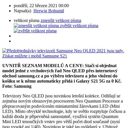
pondělí, 22 březen 2021 00:00
Napsal(a)
Herwig Bohumil
velikost písma
zmenšit velikost písma
zvětšit velikost písma
UVNITŘ SEZNAM MODELŮ A CENY: Stačí si objednat
model jedné z vrcholových řad Neo QLED přes internetový
obchod samsung.cz a po výběru televizoru a jeho vložení do
košíku se k němu automaticky přidá i Galaxy S21 5G za 0 Kč.
Foto: Samsung
Televizory Neo QLED jsou novinkou letošní kolekce. Odlišují se
zejména novým obrazovým procesorem Neo Quantum Processor a
přepracovaným podsvícením miniaturními žárovkami LED (Mini
LED). Místo obvyklé technologie, kdy se světlo rozptyluje čočkou a
každá dioda je připevněná samostatně, využívá systém Quantum
Mini LED tenoučkých vrstev pro větší počet diod současně (nyní
jsou vysoké asi 1/40). Novinkou je také jas ovládaný v 12bitové