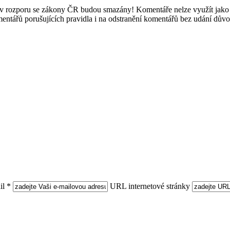
e v rozporu se zákony ČR budou smazány! Komentáře nelze využít jako 
mentářů porušujících pravidla i na odstranění komentářů bez udání dův
l *
URL internetové stránky