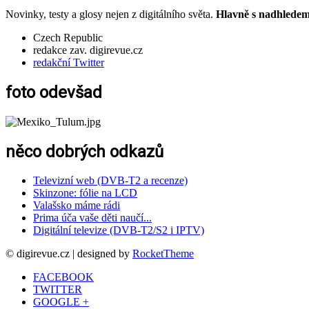
Novinky, testy a glosy nejen z digitálního světa.
Hlavně s nadhledem.
Czech Republic
redakce zav. digirevue.cz
redakční Twitter
foto odevšad
něco dobrých odkazů
Televizní web (DVB-T2 a recenze)
Skinzone: fólie na LCD
Valašsko máme rádi
Prima úča vaše děti naučí...
Digitální televize (DVB-T2/S2 i IPTV)
© digirevue.cz | designed by
RocketTheme
FACEBOOK
TWITTER
GOOGLE +