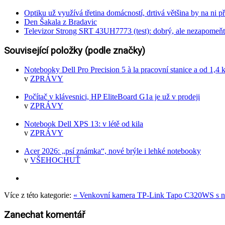
Optiku už využívá třetina domácností, drtivá většina by na ni př
Den Šakala z Bradavic
Televizor Strong SRT 43UH7773 (test): dobrý, ale nezapomeňt
Související položky (podle značky)
Notebooky Dell Pro Precision 5 à la pracovní stanice a od 1,4 
v
ZPRÁVY
Počítač v klávesnici, HP EliteBoard G1a je už v prodeji
v
ZPRÁVY
Notebook Dell XPS 13: v létě od kila
v
ZPRÁVY
Acer 2026: „psí známka“, nové brýle i lehké notebooky
v
VŠEHOCHUŤ
Více z této kategorie:
« Venkovní kamera TP-Link Tapo C320WS s no
Zanechat komentář