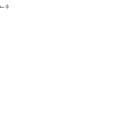
.. :)