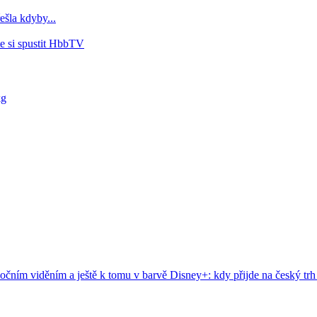
ešla kdyby...
e si spustit HbbTV
kg
čním viděním a ještě k tomu v barvě
Disney+: kdy přijde na český trh 