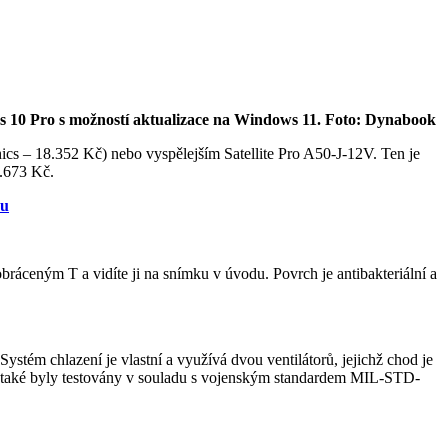
s 10 Pro s možností aktualizace na Windows 11. Foto: Dynabook
s – 18.352 Kč) nebo vyspělejším Satellite Pro A50-J-12V. Ten je
2.673 Kč.
nu
áceným T a vidíte ji na snímku v úvodu. Povrch je antibakteriální a
stém chlazení je vlastní a využívá dvou ventilátorů, jejichž chod je
ače také byly testovány v souladu s vojenským standardem MIL-STD-