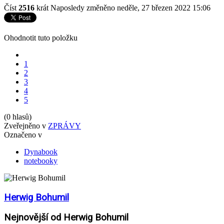
Číst
2516
krát
Naposledy změněno neděle, 27 březen 2022 15:06
Ohodnotit tuto položku
1
2
3
4
5
(0 hlasů)
Zveřejněno v
ZPRÁVY
Označeno v
Dynabook
notebooky
Herwig Bohumil
Nejnovější od Herwig Bohumil