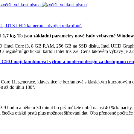
zvětšit velikost písma
od 1,7 kg. To jsou základní parametry nové řady vybavené Window
12D (Intel Core i3, 8 GB RAM, 256 GB na SSD disku, Intel UHD Graphic
regulérní grafickou kartou Intel Iris Xe. Cena takovéto výbavy je 2
a C50J mají kombinovat výkon a moderní design za dostupnou ce
ore 11. generace, klávesnice je bezrámová s klasickým kurzorovým obr
it až do úhlu 180°.
 9 hodin a během 30 minut ho prý můžete dobít na asi 40 % kapacity. Sy
ará čtečka otisků prstů plus možnost šifrování dat. Oba přenosné počít