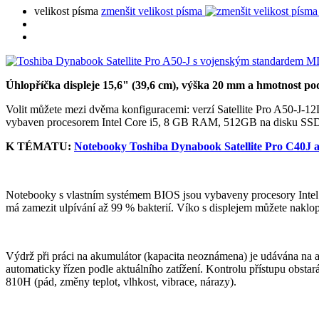
velikost písma
zmenšit velikost písma
Úhlopříčka displeje 15,6" (39,6 cm), výška 20 mm a hmotnost p
Volit můžete mezi dvěma konfiguracemi: verzí Satellite Pro A50-J-
vybaven procesorem Intel Core i5, 8 GB RAM, 512GB na disku SSD a 
K TÉMATU:
Notebooky Toshiba Dynabook Satellite Pro C40J 
Notebooky s vlastním systémem BIOS jsou vybaveny procesory Intel C
má zamezit ulpívání až 99 % bakterií. Víko s displejem můžete naklop
Výdrž při práci na akumulátor (kapacita neoznámena) je udávána na až
automaticky řízen podle aktuálního zatížení. Kontrolu přístupu obst
810H (pád, změny teplot, vlhkost, vibrace, nárazy).