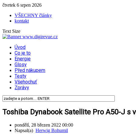
čtvrtek 6 srpen 2026
VŠECHNY články
kontakt
Text Size
Úvod
Co je to
Energie
Glosy
Před nákupem
Testy
Všehochuť
Zprávy
Toshiba Dynabook Satellite Pro A50-J s
pondělí, 28 březen 2022 00:00
Napsal(a)
Herwig Bohumil