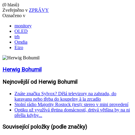
(0 hlasů)
Zveřejněno v
ZPRÁVY
Označeno v
monitory
OLED
trh
Omdia
Eizo
Herwig Bohumil
Nejnovější od Herwig Bohumil
Znáte značku Sylvox? Dělá televizory na zahradu, do
karavanu nebo třeba do koupelny à la zrcadlo
Stolní rádio Majority Rostock (test): stereo v mini provedení
Optiku už využívá třetina domácností, drtivá většina by na ni
přešla kdyby...
Související položky (podle značky)