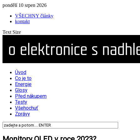
pondělí 10 srpen 2026
VŠECHNY články
kontakt
Text Size
Úvod
Co je to
Energie
Glosy
Před nákupem
Testy
Všehochuť
Zprávy
Monitory OLED v roce 2023?