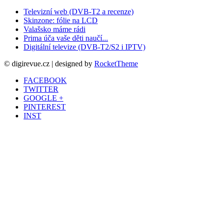
Televizní web (DVB-T2 a recenze)
Skinzone: fólie na LCD
Valašsko máme rádi
Prima úča vaše děti naučí...
Digitální televize (DVB-T2/S2 i IPTV)
© digirevue.cz | designed by
RocketTheme
FACEBOOK
TWITTER
GOOGLE +
PINTEREST
INST