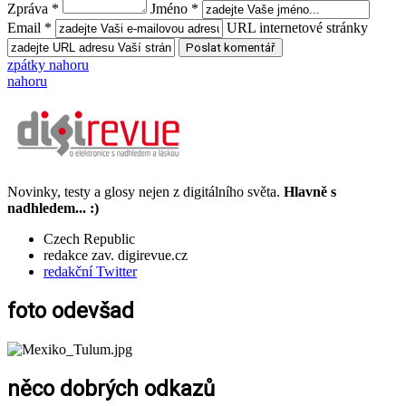
Zpráva *
Jméno *
Email *
URL internetové stránky
zpátky nahoru
nahoru
Novinky, testy a glosy nejen z digitálního světa.
Hlavně s
nadhledem... :)
Czech Republic
redakce zav. digirevue.cz
redakční Twitter
foto odevšad
něco dobrých odkazů