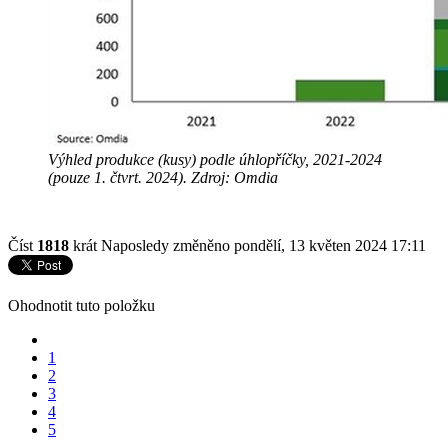
Výhled produkce (kusy) podle úhlopříčky, 2021-2024
(pouze 1. čtvrt. 2024). Zdroj: Omdia
Číst
1818
krát
Naposledy změněno pondělí, 13 květen 2024 17:11
Ohodnotit tuto položku
1
2
3
4
5