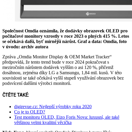
Společnost Omdia oznámila, že dodávky obrazovek OLED pro
počítačové monitory vzrostly v roce 2023 o plných 415 %. Letos
se očekává další, byť mírnější nárůst. Graf a data: Omdia, foto
v úvodu: archiv autora
Zpráva „Omdia Monitor Display & OEM Market Tracker“
předpovídá, že tento trend bude v roce 2024 pokračovat s
meziročním nárůstem dodávek vyšším o asi 120 %, přičemž
dosáhnou, zejména díky LG a Samsungu, 1,84 mil. kusů. V této
souvislosti se také očekává vyšší stupeň využívání obrazovek bez
podsvícení dalšími výrobci monitorů.
ČTĚTE TAKÉ:
digirevue.cz: Nejlepší výrobky roku 2020
Co je to OLED?
Test monitoru OLED, Eizo Foris Nova: luxusní, ale také
většinou velmi kvalitní věcička