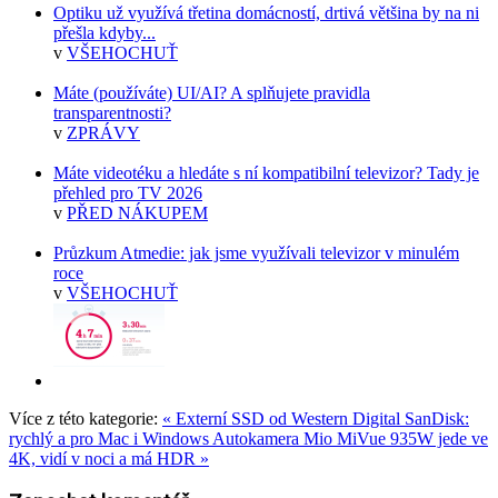
Optiku už využívá třetina domácností, drtivá většina by na ni
přešla kdyby...
v
VŠEHOCHUŤ
Máte (používáte) UI/AI? A splňujete pravidla
transparentnosti?
v
ZPRÁVY
Máte videotéku a hledáte s ní kompatibilní televizor? Tady je
přehled pro TV 2026
v
PŘED NÁKUPEM
Průzkum Atmedie: jak jsme využívali televizor v minulém
roce
v
VŠEHOCHUŤ
Více z této kategorie:
« Externí SSD od Western Digital SanDisk:
rychlý a pro Mac i Windows
Autokamera Mio MiVue 935W jede ve
4K, vidí v noci a má HDR »