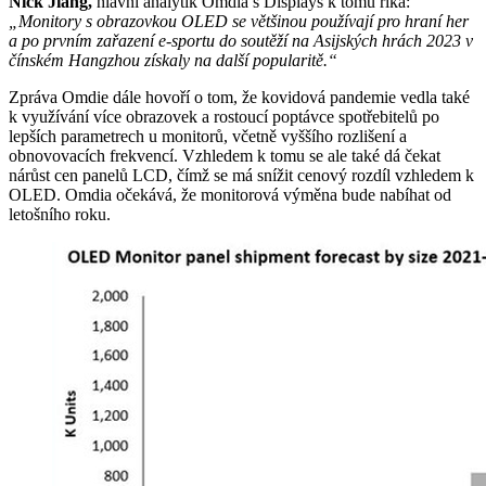
Nick Jiang,
hlavní analytik Omdia’s Displays k tomu říká:
„Monitory s obrazovkou OLED se většinou používají pro hraní her
a po prvním zařazení e-sportu do soutěží na Asijských hrách 2023 v
čínském Hangzhou získaly na další popularitě.“
Zpráva Omdie dále hovoří o tom, že kovidová pandemie vedla také
k využívání více obrazovek a rostoucí poptávce spotřebitelů po
lepších parametrech u monitorů, včetně vyššího rozlišení a
obnovovacích frekvencí. Vzhledem k tomu se ale také dá čekat
nárůst cen panelů LCD, čímž se má snížit cenový rozdíl vzhledem k
OLED. Omdia očekává, že monitorová výměna bude nabíhat od
letošního roku.