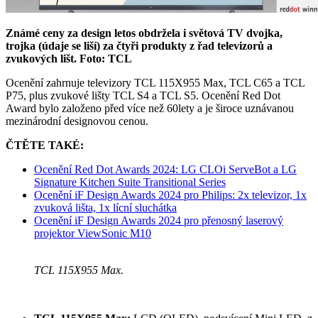
Známé ceny za design letos obdržela i světová TV dvojka,
trojka (údaje se liší) za čtyři produkty z řad televizorů a
zvukových lišt. Foto: TCL
Ocenění zahrnuje televizory TCL 115X955 Max, TCL C65 a TCL
P75, plus zvukové lišty TCL S4 a TCL S5. Ocenění Red Dot
Award bylo založeno před více než 60lety a je široce uznávanou
mezinárodní designovou cenou.
ČTĚTE TAKÉ:
Ocenění Red Dot Awards 2024: LG CLOi ServeBot a LG
Signature Kitchen Suite Transitional Series
Ocenění iF Design Awards 2024 pro Philips: 2x televizor, 1x
zvuková lišta, 1x lícní sluchátka
Ocenění iF Design Awards 2024 pro přenosný laserový
projektor ViewSonic M10
TCL 115X955 Max.