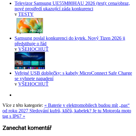
Televizor Samsung UE55M80HAU 2026 (test): cena/obraz,
nové prostředí ukazující záda konkurenci
v
TESTY
Samsung poslal konkurenci do kytek. Nový Tizen 2026 ji
předstihuje o řád
v
VŠEHOCHUŤ
Veřejné USB dobíječky: s kabely MicroConnect Safe Charge
se vyhnete napadení
v
VŠEHOCHUŤ
Více z této kategorie:
« Baterie v elektromobilech budou mít „pas“
od roku 2027
Sledování kufrů, klíčů, kabelek? Je tu Motorola moto
tag s IP67 »
Zanechat komentář