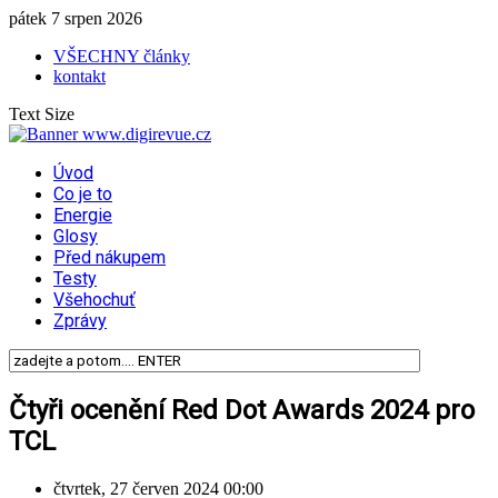
pátek 7 srpen 2026
VŠECHNY články
kontakt
Text Size
Úvod
Co je to
Energie
Glosy
Před nákupem
Testy
Všehochuť
Zprávy
Čtyři ocenění Red Dot Awards 2024 pro
TCL
čtvrtek, 27 červen 2024 00:00