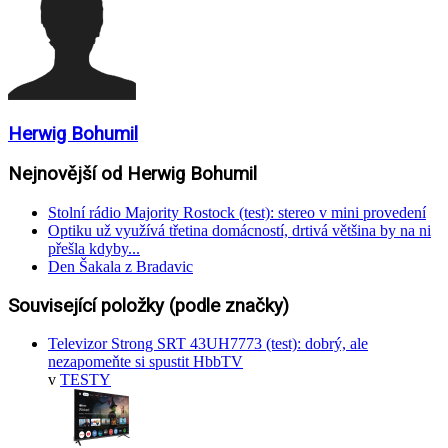
Herwig Bohumil
Nejnovější od Herwig Bohumil
Stolní rádio Majority Rostock (test): stereo v mini provedení
Optiku už využívá třetina domácností, drtivá většina by na ni
přešla kdyby...
Den Šakala z Bradavic
Související položky (podle značky)
Televizor Strong SRT 43UH7773 (test): dobrý, ale
nezapomeňte si spustit HbbTV
v
TESTY