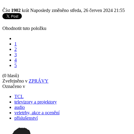
Číst
1902
krát
Naposledy změněno středa, 26 červen 2024 21:55
Ohodnotit tuto položku
1
2
3
4
5
(0 hlasů)
Zveřejněno v
ZPRÁVY
Označeno v
TCL
televizory a projektory
audio
veletrhy, akce a ocenění
příslušenství