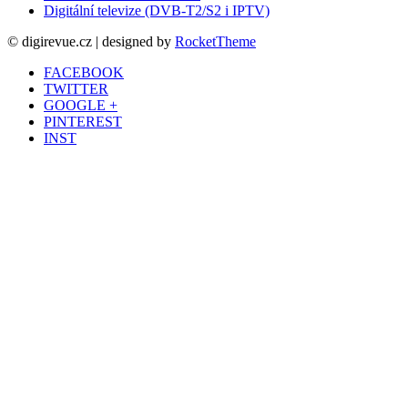
Digitální televize (DVB-T2/S2 i IPTV)
© digirevue.cz | designed by
RocketTheme
FACEBOOK
TWITTER
GOOGLE +
PINTEREST
INST