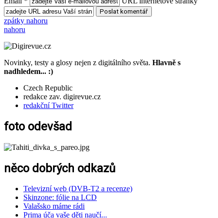
Email *
URL internetové stránky
zpátky nahoru
nahoru
Novinky, testy a glosy nejen z digitálního světa.
Hlavně s
nadhledem... :)
Czech Republic
redakce zav. digirevue.cz
redakční Twitter
foto odevšad
něco dobrých odkazů
Televizní web (DVB-T2 a recenze)
Skinzone: fólie na LCD
Valašsko máme rádi
Prima úča vaše děti naučí...