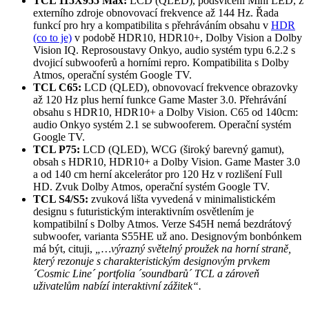
TCL 115X955 Max:
LCD (QLED), podsvícení Mini LED, z
externího zdroje obnovovací frekvence až 144 Hz. Řada
funkcí pro hry a kompatibilita s přehráváním obsahu v
HDR
(co to je)
v podobě HDR10, HDR10+, Dolby Vision a Dolby
Vision IQ. Reprosoustavy Onkyo, audio systém typu 6.2.2 s
dvojicí subwooferů a horními repro. Kompatibilita s Dolby
Atmos, operační systém Google TV.
TCL C65:
LCD (QLED), obnovovací frekvence obrazovky
až 120 Hz plus herní funkce Game Master 3.0. Přehrávání
obsahu s HDR10, HDR10+ a Dolby Vision. C65 od 140cm:
audio Onkyo systém 2.1 se subwooferem. Operační systém
Google TV.
TCL P75:
LCD (QLED), WCG (široký barevný gamut),
obsah s HDR10, HDR10+ a Dolby Vision. Game Master 3.0
a od 140 cm herní akcelerátor pro 120 Hz v rozlišení Full
HD. Zvuk Dolby Atmos, operační systém Google TV.
TCL S4/S5:
zvuková lišta vyvedená v minimalistickém
designu s futuristickým interaktivním osvětlením je
kompatibilní s Dolby Atmos. Verze S45H nemá bezdrátový
subwoofer, varianta S55HE už ano. Designovým bonbónkem
má být, cituji,
„…výrazný světelný proužek na horní straně,
který rezonuje s charakteristickým designovým prvkem
´Cosmic Line´ portfolia ´soundbarů´ TCL a zároveň
uživatelům nabízí interaktivní zážitek“.