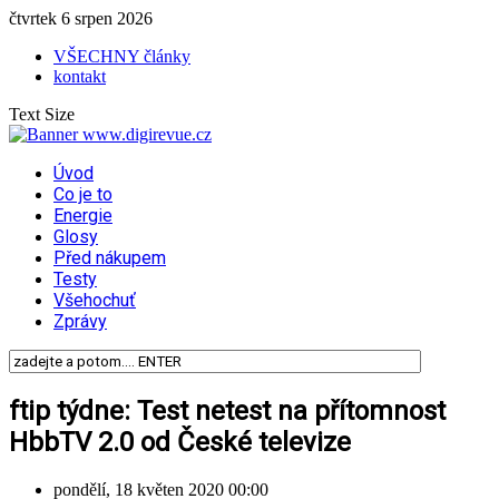
čtvrtek 6 srpen 2026
VŠECHNY články
kontakt
Text Size
Úvod
Co je to
Energie
Glosy
Před nákupem
Testy
Všehochuť
Zprávy
ftip týdne: Test netest na přítomnost
HbbTV 2.0 od České televize
pondělí, 18 květen 2020 00:00