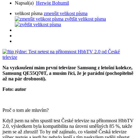
Napsal(a)
Herwig Bohumil
velikost písma
zmenšit velikost písma
zvětšit velikost písma
Na vyzkoušení mám první televizor Samsung z letošní kolekce,
Samsung QE55Q70T, a musím říci, že je parádní (pochopitelně
až na pár drobností).
Foto: autor
Proč o tom ale mluvím?
Když jsem na něm spustil test České televize na přítomnost HbbTV
2.0, výsledkem byla kompatibilita na úrovni směšných 85 %, takže
jsem se až zhrozil! To by mě zajímalo, co vlastně Česká televize
vůbec testuje a jestli by nebylo lepší s tím paskvilem raději přestat.