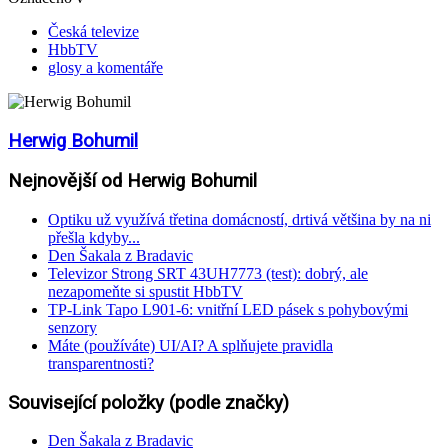
Česká televize
HbbTV
glosy a komentáře
Herwig Bohumil
Nejnovější od Herwig Bohumil
Optiku už využívá třetina domácností, drtivá většina by na ni
přešla kdyby...
Den Šakala z Bradavic
Televizor Strong SRT 43UH7773 (test): dobrý, ale
nezapomeňte si spustit HbbTV
TP-Link Tapo L901-6: vnitřní LED pásek s pohybovými
senzory
Máte (používáte) UI/AI? A splňujete pravidla
transparentnosti?
Související položky (podle značky)
Den Šakala z Bradavic