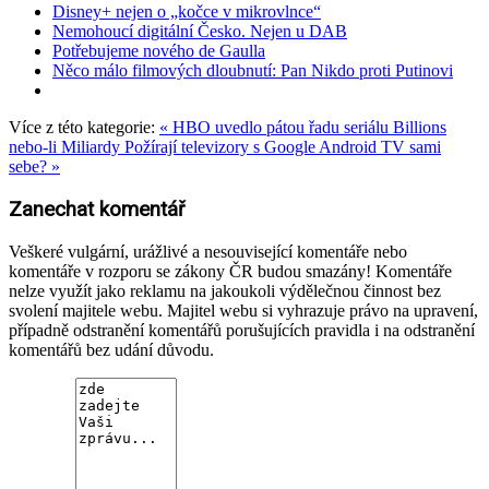
Disney+ nejen o „kočce v mikrovlnce“
Nemohoucí digitální Česko. Nejen u DAB
Potřebujeme nového de Gaulla
Něco málo filmových dloubnutí: Pan Nikdo proti Putinovi
Více z této kategorie:
« HBO uvedlo pátou řadu seriálu Billions
nebo-li Miliardy
Požírají televizory s Google Android TV sami
sebe? »
Zanechat komentář
Veškeré vulgární, urážlivé a nesouvisející komentáře nebo
komentáře v rozporu se zákony ČR budou smazány! Komentáře
nelze využít jako reklamu na jakoukoli výdělečnou činnost bez
svolení majitele webu. Majitel webu si vyhrazuje právo na upravení,
případně odstranění komentářů porušujících pravidla i na odstranění
komentářů bez udání důvodu.