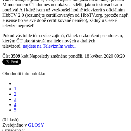
Mimochodem ČT dodnes nedokázala sdělit, jakou testovací sadu
používá! A i když jsem už vyzkoušel hodně televizorů s oficiálním
HbbTV 2.0 (rozumějte certifikovaným od HbbTV.org, protože např.
Hisense ho ve své době certifikované nemělo), žádný u České
televize neprošel!
Pokud vás tohle téma více zajímá, článek o zkoušení pseudotestu,
kterým ČT akorát straší majitele nových a drahých
televizorů,
najdete na Televizním webu.
Číst
3509
krát
Naposledy změněno pondělí, 18 květen 2020 09:20
Ohodnotit tuto položku
1
2
3
4
5
(0 hlasů)
Zveřejněno v
GLOSY
Označeno v