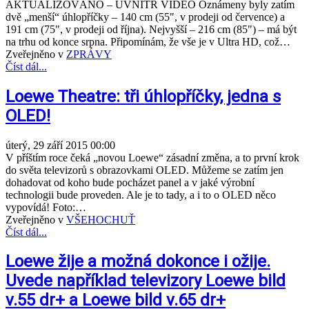
AKTUALIZOVÁNO – UVNITŘ VIDEO Oznámeny byly zatím
dvě „menší“ úhlopříčky – 140 cm (55", v prodeji od července) a
191 cm (75", v prodeji od října). Nejvyšší – 216 cm (85") – má být
na trhu od konce srpna. Připomínám, že vše je v Ultra HD, což…
Zveřejněno v
ZPRÁVY
Číst dál...
Loewe Theatre: tři úhlopříčky, jedna s
OLED!
úterý, 29 září 2015 00:00
V příštím roce čeká „novou Loewe“ zásadní změna, a to první krok
do světa televizorů s obrazovkami OLED. Můžeme se zatím jen
dohadovat od koho bude pocházet panel a v jaké výrobní
technologii bude proveden. Ale je to tady, a i to o OLED něco
vypovídá! Foto:…
Zveřejněno v
VŠEHOCHUŤ
Číst dál...
Loewe žije a možná dokonce i ožije.
Uvede například televizory Loewe bild
v.55 dr+ a Loewe bild v.65 dr+