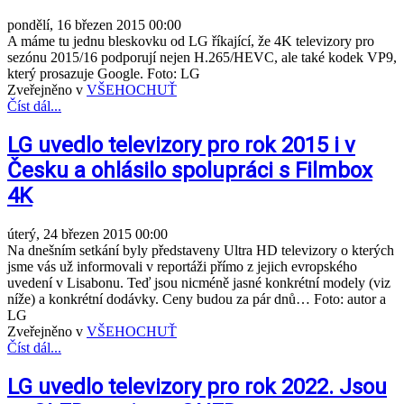
pondělí, 16 březen 2015 00:00
A máme tu jednu bleskovku od LG říkající, že 4K televizory pro
sezónu 2015/16 podporují nejen H.265/HEVC, ale také kodek VP9,
který prosazuje Google. Foto: LG
Zveřejněno v
VŠEHOCHUŤ
Číst dál...
LG uvedlo televizory pro rok 2015 i v
Česku a ohlásilo spolupráci s Filmbox
4K
úterý, 24 březen 2015 00:00
Na dnešním setkání byly představeny Ultra HD televizory o kterých
jsme vás už informovali v reportáži přímo z jejich evropského
uvedení v Lisabonu. Teď jsou nicméně jasné konkrétní modely (viz
níže) a konkrétní dodávky. Ceny budou za pár dnů… Foto: autor a
LG
Zveřejněno v
VŠEHOCHUŤ
Číst dál...
LG uvedlo televizory pro rok 2022. Jsou