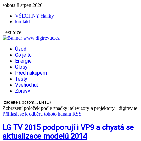
sobota 8 srpen 2026
VŠECHNY články
kontakt
Text Size
Úvod
Co je to
Energie
Glosy
Před nákupem
Testy
Všehochuť
Zprávy
Zobrazení položek podle značky: televizory a projektory - digirevue
Přihlásit se k odběru tohoto kanálu RSS
LG TV 2015 podporují i VP9 a chystá se
aktualizace modelů 2014