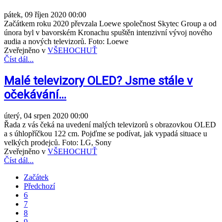
pátek, 09 říjen 2020 00:00
Začátkem roku 2020 převzala Loewe společnost Skytec Group a od
února byl v bavorském Kronachu spuštěn intenzivní vývoj nového
audia a nových televizorů. Foto: Loewe
Zveřejněno v
VŠEHOCHUŤ
Číst dál...
Malé televizory OLED? Jsme stále v
očekávání…
úterý, 04 srpen 2020 00:00
Řada z vás čeká na uvedení malých televizorů s obrazovkou OLED
a s úhlopříčkou 122 cm. Pojďme se podívat, jak vypadá situace u
velkých prodejců. Foto: LG, Sony
Zveřejněno v
VŠEHOCHUŤ
Číst dál...
Začátek
Předchozí
6
7
8
9