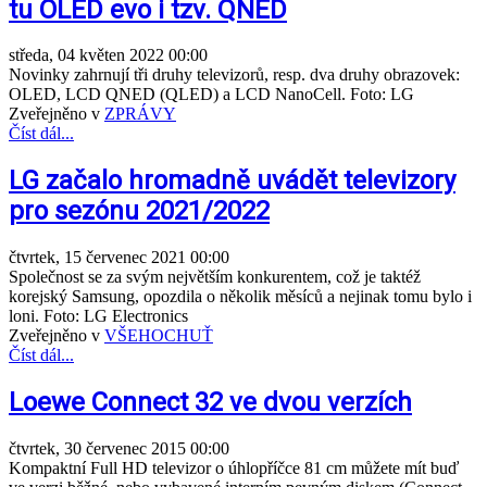
tu OLED evo i tzv. QNED
středa, 04 květen 2022 00:00
Novinky zahrnují tři druhy televizorů, resp. dva druhy obrazovek:
OLED, LCD QNED (QLED) a LCD NanoCell. Foto: LG
Zveřejněno v
ZPRÁVY
Číst dál...
LG začalo hromadně uvádět televizory
pro sezónu 2021/2022
čtvrtek, 15 červenec 2021 00:00
Společnost se za svým největším konkurentem, což je taktéž
korejský Samsung, opozdila o několik měsíců a nejinak tomu bylo i
loni. Foto: LG Electronics
Zveřejněno v
VŠEHOCHUŤ
Číst dál...
Loewe Connect 32 ve dvou verzích
čtvrtek, 30 červenec 2015 00:00
Kompaktní Full HD televizor o úhlopříčce 81 cm můžete mít buď