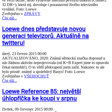
ve verzi běžné, nebo vybavené interním pevným diskem (Connect
32 DR+), která mj. dovoluje i pozastavení živého televizního
vysílání. Foto: Loewe
Zveřejněno v
ZPRÁVY
Číst dál...
Loewe dnes představuje novou
generaci televizorů. Aktuálně na
twitteru!
úterý, 23 červen 2015 00:00
AKTUALIZOVÁNO, 2020: Známá německá značka doposud u
nás žádnou aktivitu neprojevovala (od K+B Expert jsme to opravdu
čekat nemohli!). O to větší překvapení jsem zažil. Nakonec to ale
bylo prosté: známý a spolehlivý Basys! Foto: Loewe
Zveřejněno v
VŠEHOCHUŤ
Číst dál...
Loewe Reference 85: největší
úhlopříčka ke koupi v srpnu
čtvrtek, 09 červenec 2015 00:00