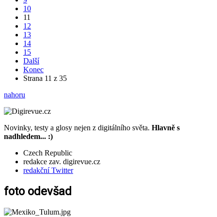
10
11
12
13
14
15
Další
Konec
Strana 11 z 35
nahoru
Novinky, testy a glosy nejen z digitálního světa.
Hlavně s
nadhledem... :)
Czech Republic
redakce zav. digirevue.cz
redakční Twitter
foto odevšad