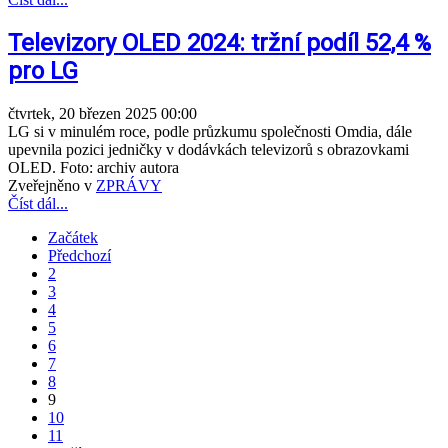
Televizory OLED 2024: tržní podíl 52,4 %
pro LG
čtvrtek, 20 březen 2025 00:00
LG si v minulém roce, podle průzkumu společnosti Omdia, dále
upevnila pozici jedničky v dodávkách televizorů s obrazovkami
OLED. Foto: archiv autora
Zveřejněno v
ZPRÁVY
Číst dál...
Začátek
Předchozí
2
3
4
5
6
7
8
9
10
11