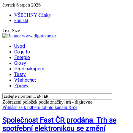
čtvrtek 6 srpen 2026
VŠECHNY články
kontakt
Text Size
Úvod
Co je to
Energie
Glosy
Před nákupem
Testy
Všehochuť
Zprávy
Zobrazení položek podle značky: trh - digirevue
Přihlásit se k odběru tohoto kanálu RSS
Společnost Fast ČR prodána. Trh se
spotřební elektronikou se změní