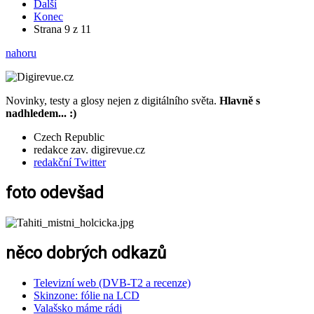
Další
Konec
Strana 9 z 11
nahoru
Novinky, testy a glosy nejen z digitálního světa.
Hlavně s
nadhledem... :)
Czech Republic
redakce zav. digirevue.cz
redakční Twitter
foto odevšad
něco dobrých odkazů
Televizní web (DVB-T2 a recenze)
Skinzone: fólie na LCD
Valašsko máme rádi