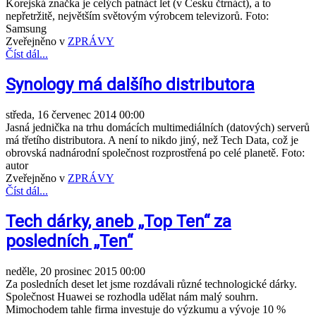
Korejská značka je celých patnáct let (v Česku čtrnáct), a to
nepřetržitě, největším světovým výrobcem televizorů. Foto:
Samsung
Zveřejněno v
ZPRÁVY
Číst dál...
Synology má dalšího distributora
středa, 16 červenec 2014 00:00
Jasná jednička na trhu domácích multimediálních (datových) serverů
má třetího distributora. A není to nikdo jiný, než Tech Data, což je
obrovská nadnárodní společnost rozprostřená po celé planetě. Foto:
autor
Zveřejněno v
ZPRÁVY
Číst dál...
Tech dárky, aneb „Top Ten“ za
posledních „Ten“
neděle, 20 prosinec 2015 00:00
Za posledních deset let jsme rozdávali různé technologické dárky.
Společnost Huawei se rozhodla udělat nám malý souhrn.
Mimochodem tahle firma investuje do výzkumu a vývoje 10 %