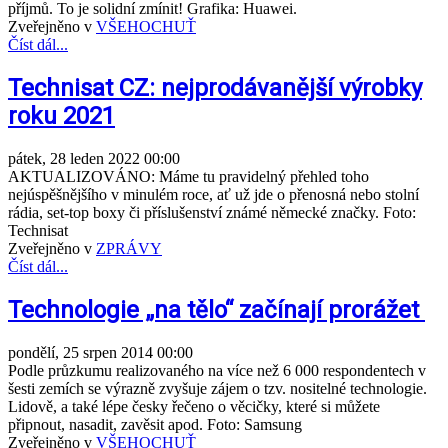
příjmů. To je solidní zmínit! Grafika: Huawei.
Zveřejněno v
VŠEHOCHUŤ
Číst dál...
Technisat CZ: nejprodávanější výrobky
roku 2021
pátek, 28 leden 2022 00:00
AKTUALIZOVÁNO: Máme tu pravidelný přehled toho
nejúspěšnějšího v minulém roce, ať už jde o přenosná nebo stolní
rádia, set-top boxy či příslušenství známé německé značky. Foto:
Technisat
Zveřejněno v
ZPRÁVY
Číst dál...
Technologie „na tělo“ začínají prorážet
pondělí, 25 srpen 2014 00:00
Podle průzkumu realizovaného na více než 6 000 respondentech v
šesti zemích se výrazně zvyšuje zájem o tzv. nositelné technologie.
Lidově, a také lépe česky řečeno o věcičky, které si můžete
připnout, nasadit, zavěsit apod. Foto: Samsung
Zveřejněno v
VŠEHOCHUŤ