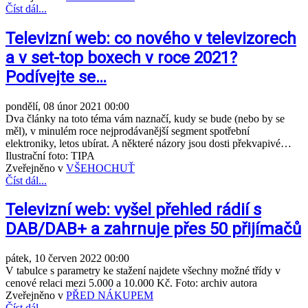
Číst dál...
Televizní web: co nového v televizorech
a v set-top boxech v roce 2021?
Podívejte se…
pondělí, 08 únor 2021 00:00
Dva články na toto téma vám naznačí, kudy se bude (nebo by se
měl), v minulém roce nejprodávanější segment spotřební
elektroniky, letos ubírat. A některé názory jsou dosti překvapivé…
Ilustrační foto: TIPA
Zveřejněno v
VŠEHOCHUŤ
Číst dál...
Televizní web: vyšel přehled rádií s
DAB/DAB+ a zahrnuje přes 50 přijímačů
pátek, 10 červen 2022 00:00
V tabulce s parametry ke stažení najdete všechny možné třídy v
cenové relaci mezi 5.000 a 10.000 Kč. Foto: archiv autora
Zveřejněno v
PŘED NÁKUPEM
Číst dál...