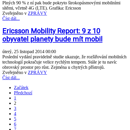
Plných 90 % z ní pak bude pokryto širokopásmovými mobilními
sítěmi, včetně 4G (LTE). Grafika: Ericsson
Zveřejněno v
ZPRÁVY
Číst dál...
Ericsson Mobility Report: 9 z 10
obyvatel planety bude mít mobil
úterý, 25 listopad 2014 00:00
Poslední vydání pravidelně studie ukazuje, že rozšiřování mobilních
technologií pokračuje velice rychlým tempem. Stále je tu navíc
obrovský prostor pro růst. Zejména u chytrých přístrojů.
Zveřejněno v
ZPRÁVY
Číst dál...
Začátek
Předchozí
1
2
3
4
5
6
7