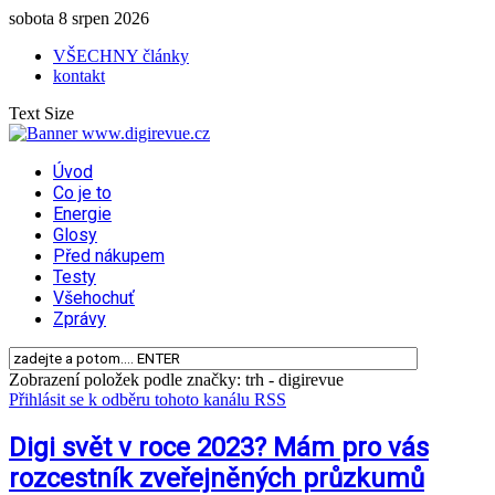
sobota 8 srpen 2026
VŠECHNY články
kontakt
Text Size
Úvod
Co je to
Energie
Glosy
Před nákupem
Testy
Všehochuť
Zprávy
Zobrazení položek podle značky: trh - digirevue
Přihlásit se k odběru tohoto kanálu RSS
Digi svět v roce 2023? Mám pro vás
rozcestník zveřejněných průzkumů