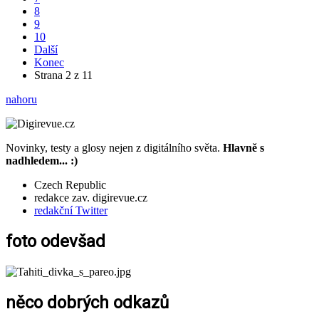
8
9
10
Další
Konec
Strana 2 z 11
nahoru
Novinky, testy a glosy nejen z digitálního světa.
Hlavně s
nadhledem... :)
Czech Republic
redakce zav. digirevue.cz
redakční Twitter
foto odevšad
něco dobrých odkazů