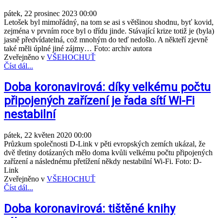
pátek, 22 prosinec 2023 00:00
Letošek byl mimořádný, na tom se asi s většinou shodnu, byť kovid,
zejména v prvním roce byl o třídu jinde. Stávající krize totiž je (byla)
jasně předvídatelná, což mnohým do teď nedošlo. A někteří zjevně
také měli úplné jiné zájmy… Foto: archiv autora
Zveřejněno v
VŠEHOCHUŤ
Číst dál...
Doba koronavirová: díky velkému počtu
připojených zařízení je řada sítí Wi-Fi
nestabilní
pátek, 22 květen 2020 00:00
Průzkum společnosti D-Link v pěti evropských zemích ukázal, že
dvě třetiny dotázaných mělo doma kvůli velkému počtu připojených
zařízení a následnému přetížení někdy nestabilní Wi-Fi. Foto: D-
Link
Zveřejněno v
VŠEHOCHUŤ
Číst dál...
Doba koronavirová: tištěné knihy