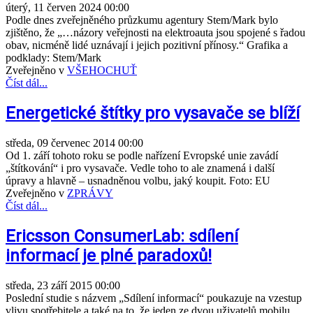
úterý, 11 červen 2024 00:00
Podle dnes zveřejněného průzkumu agentury Stem/Mark bylo
zjištěno, že „…názory veřejnosti na elektroauta jsou spojené s řadou
obav, nicméně lidé uznávají i jejich pozitivní přínosy.“ Grafika a
podklady: Stem/Mark
Zveřejněno v
VŠEHOCHUŤ
Číst dál...
Energetické štítky pro vysavače se blíží
středa, 09 červenec 2014 00:00
Od 1. září tohoto roku se podle nařízení Evropské unie zavádí
„štítkování“ i pro vysavače. Vedle toho to ale znamená i další
úpravy a hlavně – usnadněnou volbu, jaký koupit. Foto: EU
Zveřejněno v
ZPRÁVY
Číst dál...
Ericsson ConsumerLab: sdílení
informací je plné paradoxů!
středa, 23 září 2015 00:00
Poslední studie s názvem „Sdílení informací“ poukazuje na vzestup
vlivu spotřebitele a také na to, že jeden ze dvou uživatelů mobilu